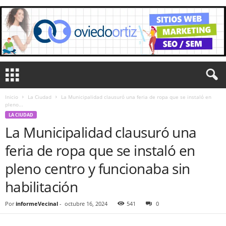
Inicio
La Ciudad
La Municipalidad clausuró una feria de ropa que se instaló en
pleno...
LA CIUDAD
La Municipalidad clausuró una
feria de ropa que se instaló en
pleno centro y funcionaba sin
habilitación
Por
informeVecinal
-
octubre 16, 2024
541
0