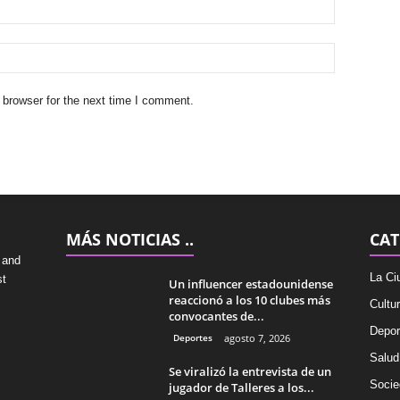
 browser for the next time I comment.
MÁS NOTICIAS ..
CAT
 and
La Ci
st
Un influencer estadounidense
reaccionó a los 10 clubes más
Cultu
convocantes de...
Depor
Deportes
agosto 7, 2026
Salud
Se viralizó la entrevista de un
Socie
jugador de Talleres a los...