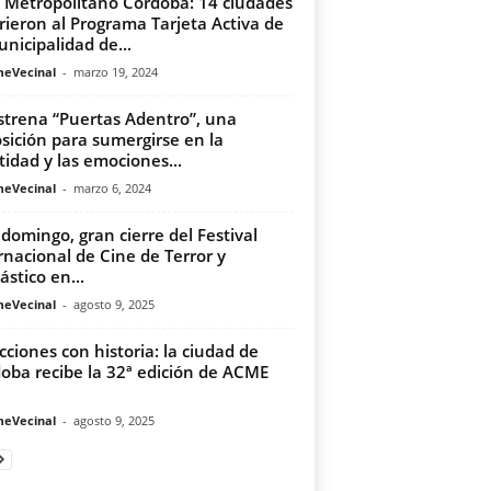
 Metropolitano Córdoba: 14 ciudades
rieron al Programa Tarjeta Activa de
unicipalidad de...
meVecinal
-
marzo 19, 2024
strena “Puertas Adentro”, una
sición para sumergirse en la
tidad y las emociones...
meVecinal
-
marzo 6, 2024
 domingo, gran cierre del Festival
rnacional de Cine de Terror y
ástico en...
meVecinal
-
agosto 9, 2025
cciones con historia: la ciudad de
oba recibe la 32ª edición de ACME
meVecinal
-
agosto 9, 2025