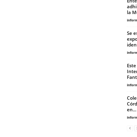
Ente
adhi
la M
infor
Se e
expo
iden
infor
Este
Inte
Fant
infor
Cole
Córd
en...
infor