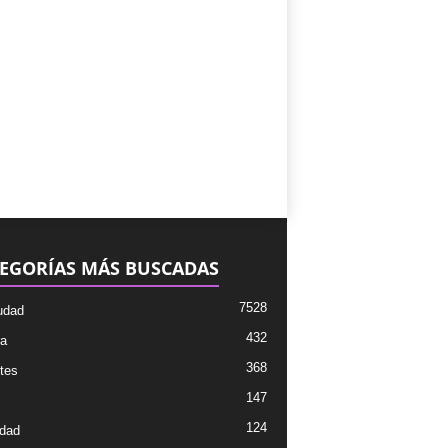
EGORÍAS MÁS BUSCADAS
7528
udad
432
ra
368
tes
147
124
dad