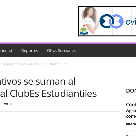
ciedad
Deportes
Otras Secciones
n al programa provincial ClubEs Estudiantiles
tivos se suman al
l ClubEs Estudiantiles
DON
Córd
0
Agro
como
infor