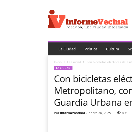
i
n
f
o
r
m
e
V
La Ciudad
Política
Cultura
So
e
c
Inicio
La Ciudad
Con bicicletas eléctricas del En
i
LA CIUDAD
n
Con bicicletas eléc
a
l
Metropolitano, com
Guardia Urbana en
Por
informeVecinal
-
enero 30, 2025
406