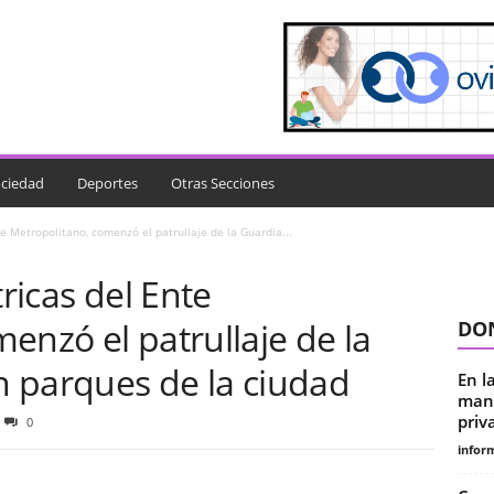
ciedad
Deportes
Otras Secciones
te Metropolitano, comenzó el patrullaje de la Guardia...
tricas del Ente
enzó el patrullaje de la
DON
 parques de la ciudad
En l
manc
priv
0
infor