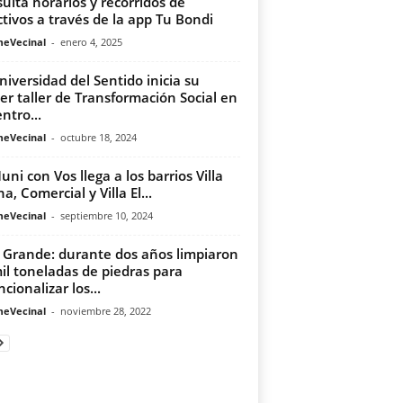
ultá horarios y recorridos de
ctivos a través de la app Tu Bondi
meVecinal
-
enero 4, 2025
niversidad del Sentido inicia su
er taller de Transformación Social en
ntro...
meVecinal
-
octubre 18, 2024
uni con Vos llega a los barrios Villa
a, Comercial y Villa El...
meVecinal
-
septiembre 10, 2024
 Grande: durante dos años limpiaron
il toneladas de piedras para
cionalizar los...
meVecinal
-
noviembre 28, 2022