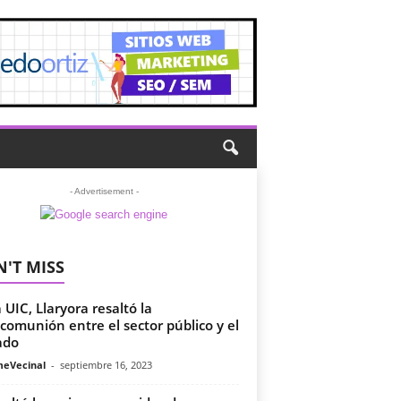
- Advertisement -
'T MISS
a UIC, Llaryora resaltó la
omunión entre el sector público y el
ado
meVecinal
-
septiembre 16, 2023