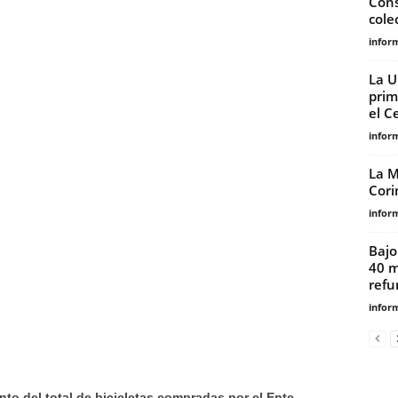
Cons
cole
infor
La U
prim
el Ce
infor
La M
Corin
infor
Bajo
40 m
refun
infor
to del total de bicicletas compradas por el Ente