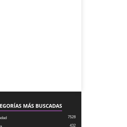
EGORÍAS MÁS BUSCADAS
7528
udad
432
ra