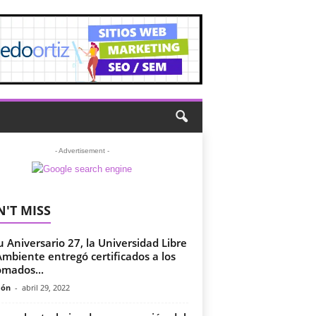
- Advertisement -
'T MISS
u Aniversario 27, la Universidad Libre
Ambiente entregó certificados a los
omados...
món
-
abril 29, 2022