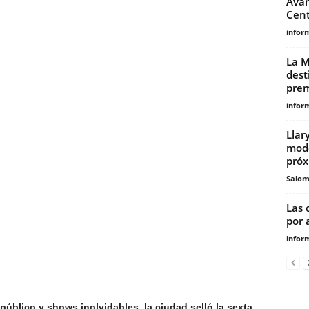
Avan
Cent
infor
La M
dest
prem
infor
Llar
mode
próx
Salo
Las 
por 
infor
público y shows inolvidables, la ciudad selló la sexta