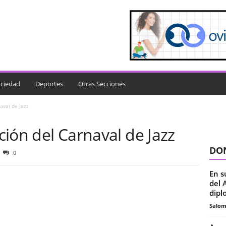
ciedad
Deportes
Otras Secciones
naval de Jazz
ición del Carnaval de Jazz
DON
0
En s
del 
dipl
Salo