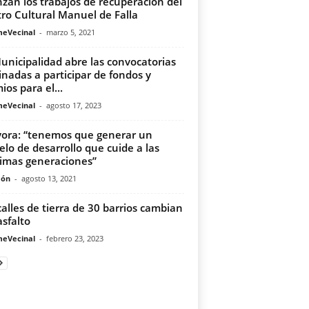
zan los trabajos de recuperación del
ro Cultural Manuel de Falla
meVecinal
-
marzo 5, 2021
unicipalidad abre las convocatorias
inadas a participar de fondos y
ios para el...
meVecinal
-
agosto 17, 2023
yora: “tenemos que generar un
lo de desarrollo que cuide a las
imas generaciones”
món
-
agosto 13, 2021
calles de tierra de 30 barrios cambian
asfalto
meVecinal
-
febrero 23, 2023