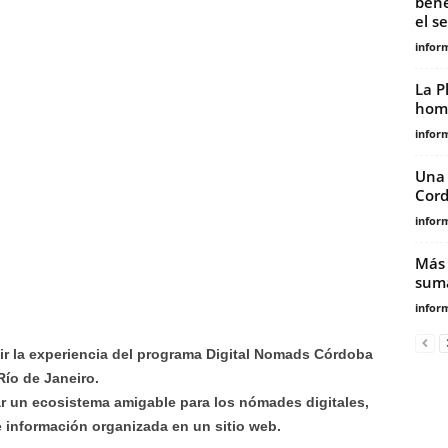
bene
el s
infor
La P
home
infor
Una 
Cord
infor
Más 
suma
infor
ir la experiencia del programa Digital Nomads Córdoba
ío de Janeiro.
ar un ecosistema amigable para los nómades digitales,
e información organizada en un sitio web.