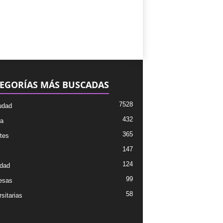
EGORÍAS MÁS BUSCADAS
7528
udad
432
ra
365
tes
147
124
dad
99
esas
58
sitarias