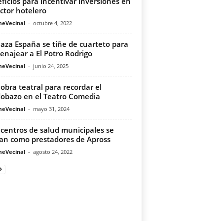
ficios para incentivar inversiones en
ector hotelero
meVecinal
-
octubre 4, 2022
laza España se tiñe de cuarteto para
najear a El Potro Rodrigo
meVecinal
-
junio 24, 2025
obra teatral para recordar el
obazo en el Teatro Comedia
meVecinal
-
mayo 31, 2024
centros de salud municipales se
n como prestadores de Apross
meVecinal
-
agosto 24, 2022