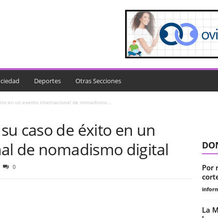
ciedad
Deportes
Otras Secciones
ito en un evento internacional de nomadismo...
su caso de éxito en un
nal de nomadismo digital
DON
Por 
0
cort
infor
La M