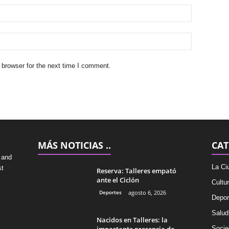
 browser for the next time I comment.
MÁS NOTICIAS ..
CAT
 and
La Ci
st
Reserva: Talleres empató
ante el Ciclón
Cultu
Deportes
agosto 6, 2026
Depor
Salud
Nacidos en Talleres: la
Socie