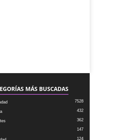
EGORÍAS MÁS BUSCADAS
7528
udad
432
ra
362
tes
147
124
dad