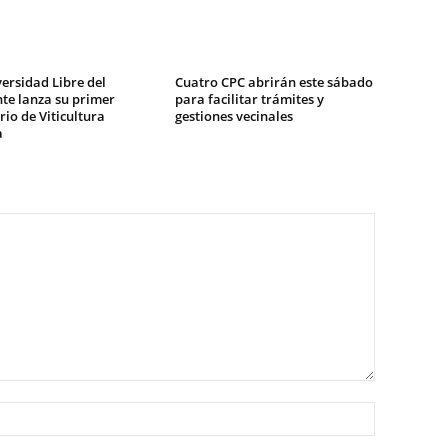
ersidad Libre del
Cuatro CPC abrirán este sábado
te lanza su primer
para facilitar trámites y
io de Viticultura
gestiones vecinales
a