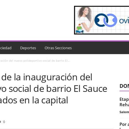
ciedad
Deportes
Otras Secciones
ración del nuevo polideportivo social de barrio El...
 de la inauguración del
o social de barrio El Sauce
DON
ados en la capital
Etap
Reha
Salo
0
Por 