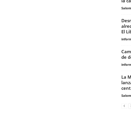
la c
Salo
Desm
alre
El L
infor
Camp
de d
infor
La M
lanz
centr
Salo