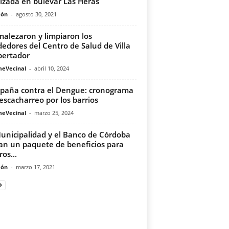
alzada en bulevar Las Heras
món
-
agosto 30, 2021
alezaron y limpiaron los
dedores del Centro de Salud de Villa
ibertador
meVecinal
-
abril 10, 2024
aña contra el Dengue: cronograma
escacharreo por los barrios
meVecinal
-
marzo 25, 2024
unicipalidad y el Banco de Córdoba
an un paquete de beneficios para
os...
món
-
marzo 17, 2021