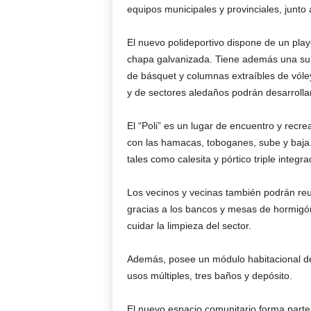
equipos municipales y provinciales, junto 
El nuevo polideportivo dispone de un pla
chapa galvanizada. Tiene además una sup
de básquet y columnas extraíbles de vóley
y de sectores aledaños podrán desarrollar
El “Poli” es un lugar de encuentro y rec
con las hamacas, toboganes, sube y baja.
tales como calesita y pórtico triple integra
Los vecinos y vecinas también podrán reuni
gracias a los bancos y mesas de hormigón
cuidar la limpieza del sector.
Además, posee un módulo habitacional de
usos múltiples, tres baños y depósito.
El nuevo espacio comunitario forma parte 