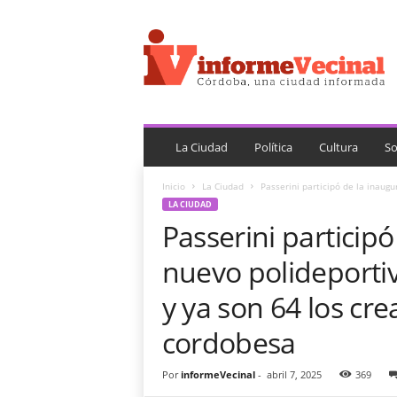
i
n
f
o
r
m
e
V
La Ciudad
Política
Cultura
So
e
c
Inicio
La Ciudad
Passerini participó de la inaugu
i
LA CIUDAD
n
Passerini participó
a
l
nuevo polideportiv
y ya son 64 los cre
cordobesa
Por
informeVecinal
-
abril 7, 2025
369