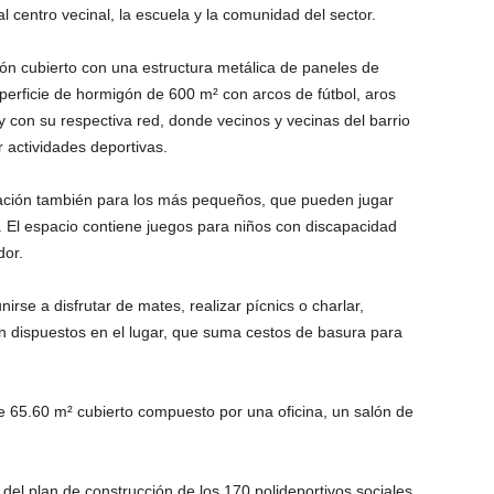
al centro vecinal, la escuela y la comunidad del sector.
yón cubierto con una estructura metálica de paneles de
erficie de hormigón de 600 m² con arcos de fútbol, aros
 con su respectiva red, donde vecinos y vecinas del barrio
 actividades deportivas.
reación también para los más pequeños, que pueden jugar
 El espacio contiene juegos para niños con discapacidad
dor.
rse a disfrutar de mates, realizar pícnics o charlar,
 dispuestos en el lugar, que suma cestos de basura para
 65.60 m² cubierto compuesto por una oficina, un salón de
del plan de construcción de los 170 polideportivos sociales