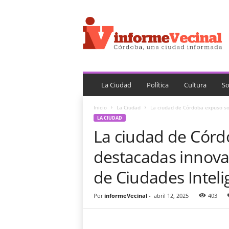
i
n
f
o
r
m
e
V
La Ciudad
Política
Cultura
So
e
c
Inicio
La Ciudad
La ciudad de Córdoba expuso sob
i
LA CIUDAD
n
La ciudad de Cór
a
l
destacadas innovac
de Ciudades Inteli
Por
informeVecinal
-
abril 12, 2025
403