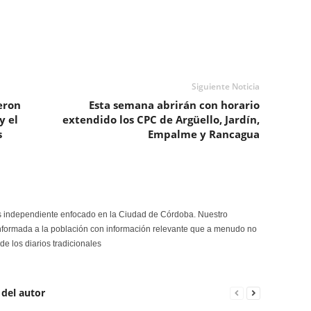
Siguiente Noticia
eron
Esta semana abrirán con horario
y el
extendido los CPC de Argüello, Jardín,
s
Empalme y Rancagua
s independiente enfocado en la Ciudad de Córdoba. Nuestro
formada a la población con información relevante que a menudo no
de los diarios tradicionales
 del autor