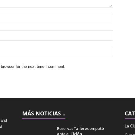
 browser for the next time I comment.
MÁS NOTICIAS ..
CAT
 and
La Ci
st
Reserva: Talleres empató
ante el Ciclón