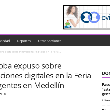
ciedad
Deportes
Otras Secciones
re destacadas innovaciones digitales en la Feria...
doba expuso sobre
iones digitales en la Feria
DON
gentes en Medellín
Pass
“Est
gent
0
infor