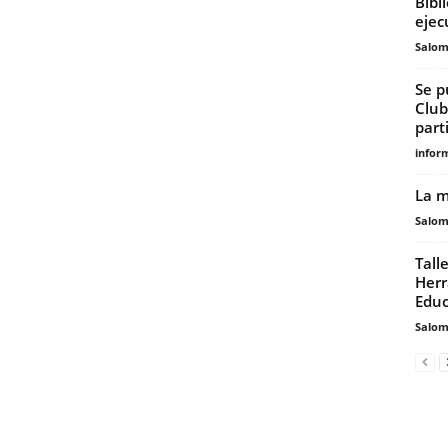
Bibl
ejec
Salo
Se p
Club
parti
infor
La m
Salo
Tall
Herr
Educ
Salo