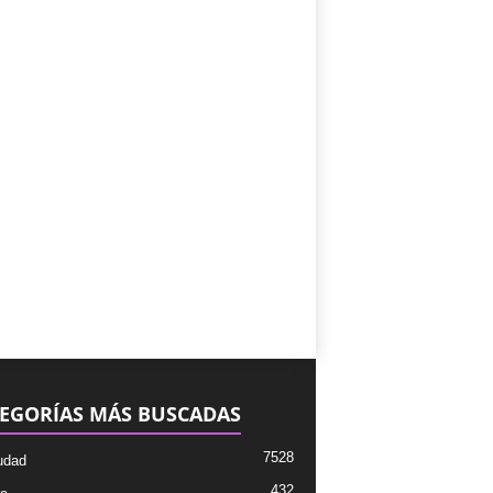
EGORÍAS MÁS BUSCADAS
7528
udad
432