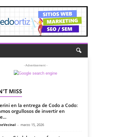
- Advertisement -
'T MISS
erini en la entrega de Codo a Codo:
amos orgullosos de invertir en
e...
meVecinal
-
marzo 15, 2026