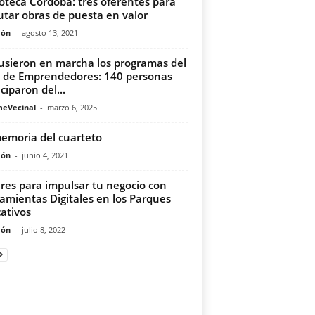
ioteca Córdoba: tres oferentes para
utar obras de puesta en valor
món
-
agosto 13, 2021
usieron en marcha los programas del
 de Emprendedores: 140 personas
ciparon del...
meVecinal
-
marzo 6, 2025
emoria del cuarteto
món
-
junio 4, 2021
eres para impulsar tu negocio con
amientas Digitales en los Parques
ativos
món
-
julio 8, 2022