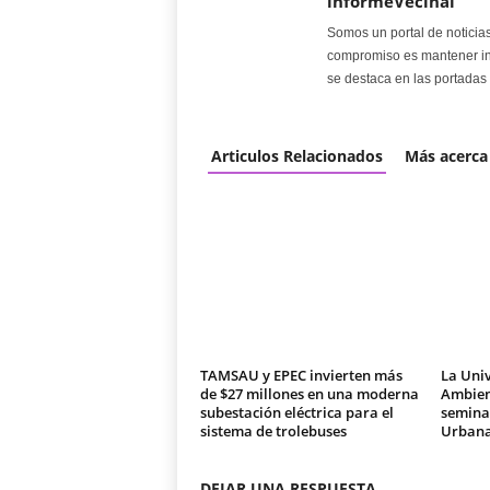
informeVecinal
Somos un portal de noticia
compromiso es mantener in
se destaca en las portadas 
Articulos Relacionados
Más acerca
TAMSAU y EPEC invierten más
La Univ
de $27 millones en una moderna
Ambien
subestación eléctrica para el
seminar
sistema de trolebuses
Urban
DEJAR UNA RESPUESTA