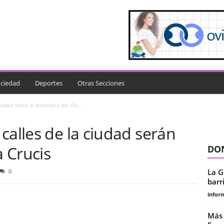
ciedad
Deportes
Otras Secciones
iudad serán el escenario del Vía...
calles de la ciudad serán
a Crucis
DON
La G
0
barr
infor
Más 