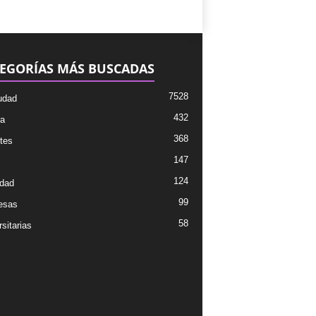
EGORÍAS MÁS BUSCADAS
7528
udad
432
ra
368
tes
147
124
dad
99
esas
58
sitarias