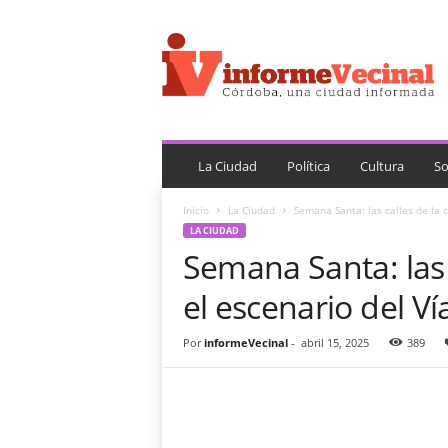
i
n
f
o
r
m
e
V
La Ciudad
Política
Cultura
So
e
c
Inicio
La Ciudad
Semana Santa: las calles de la c
i
LA CIUDAD
n
Semana Santa: las 
a
l
el escenario del Ví
Por
informeVecinal
-
abril 15, 2025
389