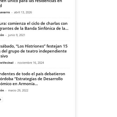
en único para las residencias en
d
navarro
-
abril 13, 2026
ura: comienza el ciclo de charlas con
grantes de la Banda Sinfónica de la...
món
-
junio 9, 2021
 sábado, “Los Histriones” festejan 15
 del grupo de teatro independiente
usivo
meVecinal
-
noviembre 16, 2024
ndentes de todo el país debatieron
órdoba “Estrategias de Desarrollo
ómico en Armonía...
món
-
marzo 29, 2022