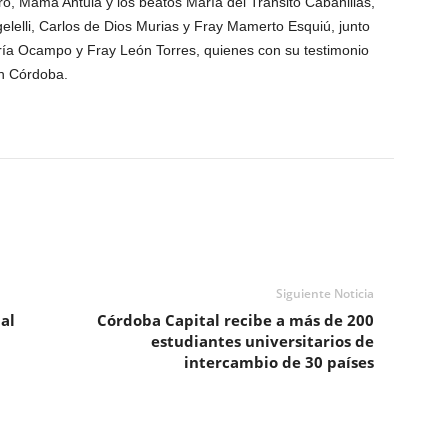
ero, Mama Antula y los beatos María del Tránsito Cabanillas,
elelli, Carlos de Dios Murias y Fray Mamerto Esquiú, junto
ría Ocampo y Fray León Torres, quienes con su testimonio
en Córdoba.
Siguiente Noticia
al
Córdoba Capital recibe a más de 200
estudiantes universitarios de
intercambio de 30 países