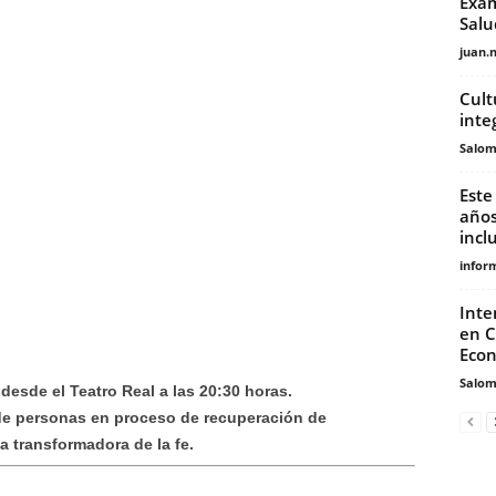
Exam
Salu
juan.
Cult
inte
Salo
Este
años
incl
infor
Inte
en C
Econ
Salo
 desde el Teatro Real a las 20:30 horas.
 de personas en proceso de recuperación de
a transformadora de la fe.