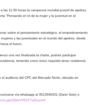
a las 11:30 horas la campeona mundial juvenil de ajedrez,
rta “Pensando el rol de la mujer y la juventud en el
ionar sobre el pensamiento estratégico, el empoderamiento
s mujeres y las juventudes en el mundo del ajedrez, desde
hacia el futuro.
nzo una vez finalizada la charla, podrán participar
ocedencia, teniendo como único requisito tener residencia
á en el auditorio del CPC del Mercado Norte, ubicado en
municarse vía whatsapp al 3513540331 (Dario Soto) o
/forms.gle/QbbrVVE2FTwDoyoh9