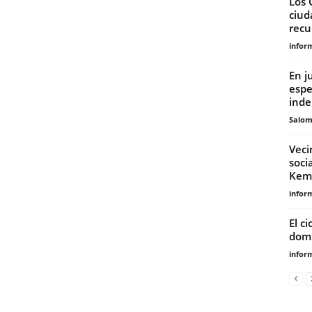
Los 
ciud
recu
infor
En ju
espe
inde
Salo
Veci
soci
Kemp
infor
El ci
domi
infor