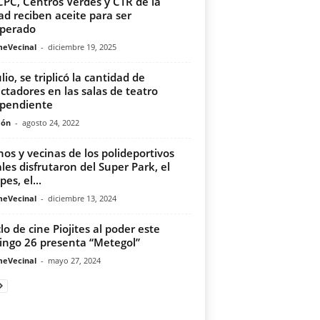
CPC, Centros Verdes y CTR de la
ad reciben aceite para ser
perado
meVecinal
-
diciembre 19, 2025
lio, se triplicó la cantidad de
ctadores en las salas de teatro
pendiente
món
-
agosto 24, 2022
nos y vecinas de los polideportivos
ales disfrutaron del Super Park, el
es, el...
meVecinal
-
diciembre 13, 2024
clo de cine Piojites al poder este
ngo 26 presenta “Metegol”
meVecinal
-
mayo 27, 2024