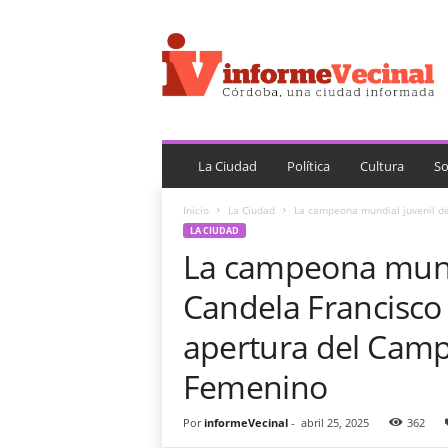
i
n
f
o
r
m
e
V
La Ciudad
Política
Cultura
So
e
c
Inicio
La Ciudad
La campeona mundial juvenil de 
i
LA CIUDAD
n
La campeona mundi
a
l
Candela Francisco 
apertura del Camp
Femenino
Por
informeVecinal
-
abril 25, 2025
362