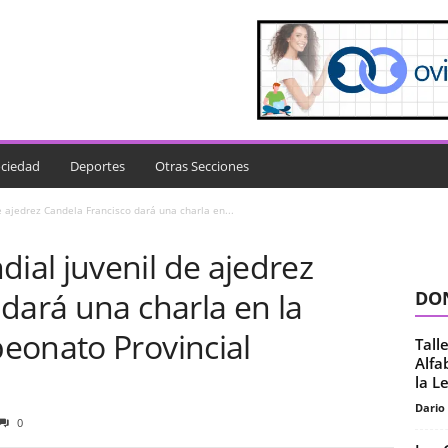
ciedad
Deportes
Otras Secciones
ajedrez Candela Francisco dará una charla en...
al juvenil de ajedrez
dará una charla en la
DON
eonato Provincial
Tall
Alfa
la L
Dario
0