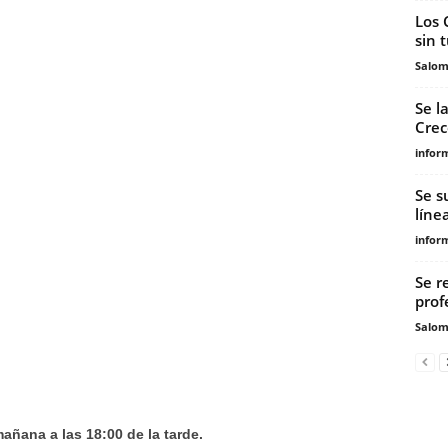
Los 
sin 
Salo
Se l
Crec
infor
Se s
líne
infor
Se r
prof
Salo
añana a las 18:00 de la tarde.