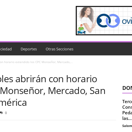
ciedad
Deportes
Otras Secciones
con horario extendido los CPC Monseñor, Mercado,...
oles abrirán con horario
 Monseñor, Mercado, San
DON
América
Terc
Cons
Peda
0
las...
Salo