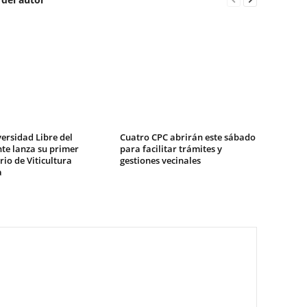
ersidad Libre del
Cuatro CPC abrirán este sábado
te lanza su primer
para facilitar trámites y
io de Viticultura
gestiones vecinales
a