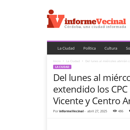
i
n
f
o
r
m
e
V
La Ciudad
Política
Cultura
So
e
c
Inicio
La Ciudad
Del lunes al miércoles abrirán 
i
LA CIUDAD
n
Del lunes al miérc
a
l
extendido los CPC
Vicente y Centro 
Por
informeVecinal
-
abril 27, 2025
486