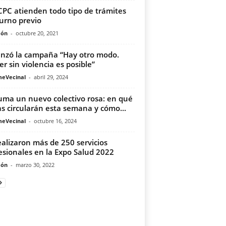
CPC atienden todo tipo de trámites
turno previo
món
-
octubre 20, 2021
anzó la campaña “Hay otro modo.
er sin violencia es posible”
meVecinal
-
abril 29, 2024
uma un nuevo colectivo rosa: en qué
as circularán esta semana y cómo...
meVecinal
-
octubre 16, 2024
ealizaron más de 250 servicios
esionales en la Expo Salud 2022
món
-
marzo 30, 2022