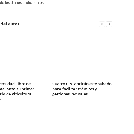
de los diarios tradicionales
 del autor
ersidad Libre del
Cuatro CPC abrirán este sábado
te lanza su primer
para facilitar trámites y
io de Viticultura
gestiones vecinales
a