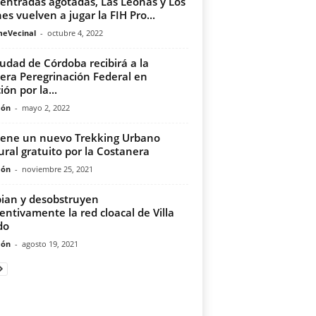
entradas agotadas, Las Leonas y Los
es vuelven a jugar la FIH Pro...
meVecinal
-
octubre 4, 2022
iudad de Córdoba recibirá a la
era Peregrinación Federal en
ión por la...
món
-
mayo 2, 2022
iene un nuevo Trekking Urbano
ural gratuito por la Costanera
món
-
noviembre 25, 2021
ian y desobstruyen
entivamente la red cloacal de Villa
do
món
-
agosto 19, 2021