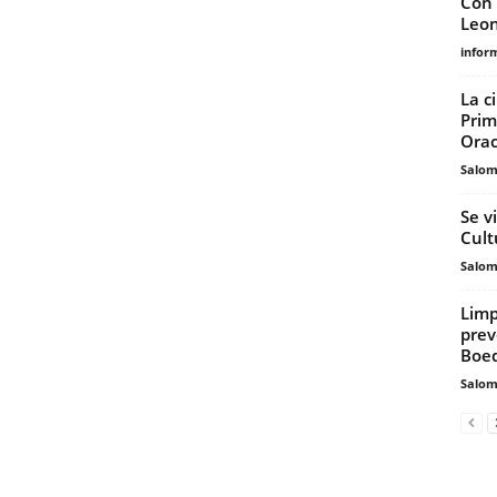
Con 
Leon
infor
La c
Prim
Orac
Salo
Se v
Cult
Salo
Limp
prev
Boe
Salo