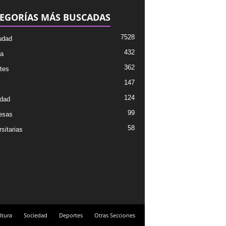
EGORÍAS MÁS BUSCADAS
7528
udad
432
ra
362
tes
147
124
dad
99
esas
58
sitarias
ltura
Sociedad
Deportes
Otras Secciones