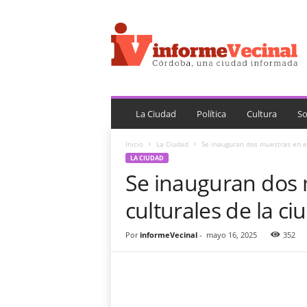
i
n
f
o
r
m
e
V
La Ciudad
Política
Cultura
So
e
c
Inicio
La Ciudad
Se inauguran dos muestras en es
i
LA CIUDAD
n
Se inauguran dos 
a
l
culturales de la ci
Por
informeVecinal
-
mayo 16, 2025
352