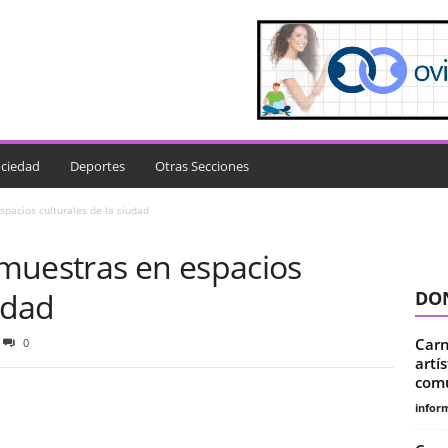
ciedad
Deportes
Otras Secciones
pacios culturales de la ciudad
muestras en espacios
udad
DON
Carn
0
artí
comu
infor