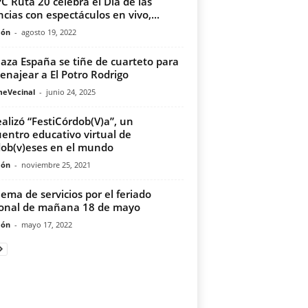
PC Ruta 20 celebra el Día de las
ncias con espectáculos en vivo,...
món
-
agosto 19, 2022
laza España se tiñe de cuarteto para
najear a El Potro Rodrigo
meVecinal
-
junio 24, 2025
ealizó “FestiCórdob(V)a”, un
entro educativo virtual de
ob(v)eses en el mundo
món
-
noviembre 25, 2021
ema de servicios por el feriado
onal de mañana 18 de mayo
món
-
mayo 17, 2022