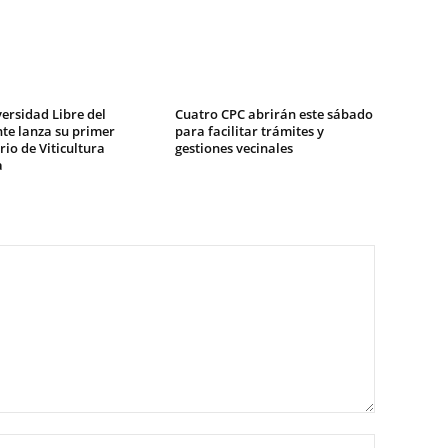
ersidad Libre del
Cuatro CPC abrirán este sábado
te lanza su primer
para facilitar trámites y
io de Viticultura
gestiones vecinales
a