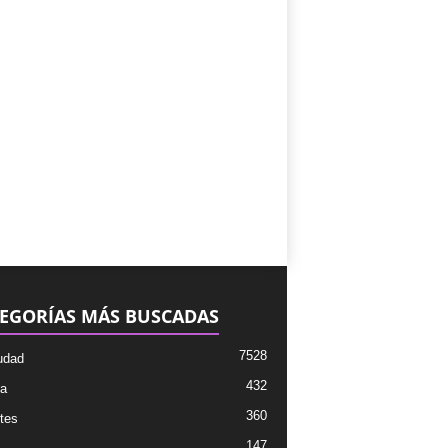
EGORÍAS MÁS BUSCADAS
7528
udad
432
ra
360
tes
147