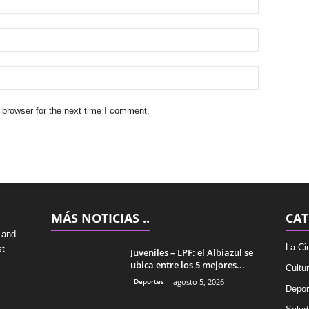
 browser for the next time I comment.
MÁS NOTICIAS ..
CAT
 and
La Ci
st
Juveniles – LPF: el Albiazul se
ubica entre los 5 mejores...
Cultu
Deportes
agosto 5, 2026
Depor