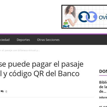
ciedad
Deportes
Otras Secciones
el pasaje con billetera virtual y...
se puede pagar el pasaje
al y código QR del Banco
DON
Bibl
de l
de...
0
infor