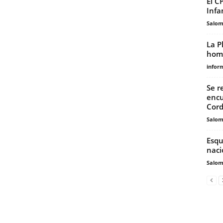
El C
Infa
Salo
La P
home
infor
Se r
encu
Cord
Salo
Esqu
naci
Salo