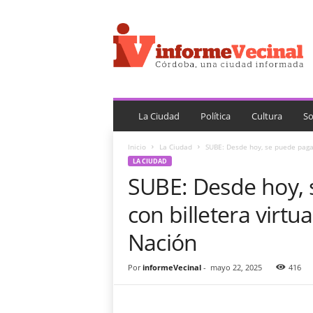
i
n
f
o
r
m
e
V
La Ciudad
Política
Cultura
So
e
c
Inicio
La Ciudad
SUBE: Desde hoy, se puede pagar 
i
LA CIUDAD
n
SUBE: Desde hoy, 
a
l
con billetera virtu
Nación
Por
informeVecinal
-
mayo 22, 2025
416