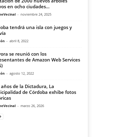
tación de 2000 nuevos árboles
vos en ocho ciudades...
meVecinal
-
noviembre 24, 2025
oba tendrá una isla con juegos y
vía
món
-
abril 8, 2022
yora se reunió con los
esentantes de Amazon Web Services
S)
món
-
agosto 12, 2022
 años de la Dictadura, La
cipalidad de Córdoba exhibe fotos
óricas
meVecinal
-
marzo 26, 2026