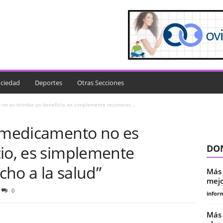
ciedad
Deportes
Otras Secciones
no es brindar un beneficio, es simplemente reconocer...
n medicamento no es
cio, es simplemente
DON
ho a la salud”
Más 
mejo
0
infor
Más 