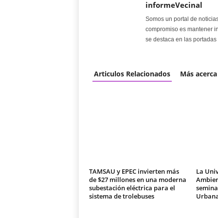
informeVecinal
Somos un portal de noticia
compromiso es mantener in
se destaca en las portadas 
Articulos Relacionados
Más acerca
TAMSAU y EPEC invierten más
La Univ
de $27 millones en una moderna
Ambien
subestación eléctrica para el
seminar
sistema de trolebuses
Urban