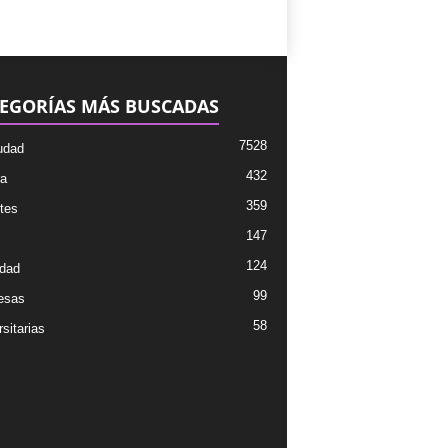
EGORÍAS MÁS BUSCADAS
7528
udad
432
ra
359
tes
147
124
dad
99
esas
58
sitarias