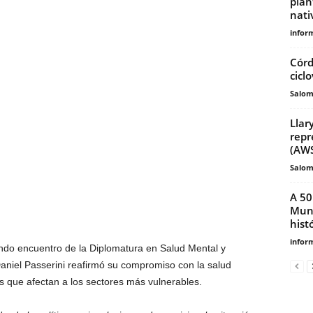
plan
nati
infor
Córd
ciclo
Salo
Llar
repr
(AW
Salo
A 50
Muni
hist
infor
ndo encuentro de la Diplomatura en Salud Mental y
niel Passerini reafirmó su compromiso con la salud
es que afectan a los sectores más vulnerables.