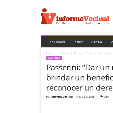
i
n
f
o
r
m
e
V
La Ciudad
Política
Cultura
So
e
c
Inicio
La Ciudad
Passerini: “Dar un medicamento 
i
LA CIUDAD
n
Passerini: “Dar u
a
l
brindar un benefi
reconocer un derec
Por
informeVecinal
-
mayo 31, 2025
356