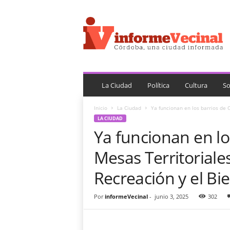
i
n
f
o
r
m
e
V
La Ciudad
Política
Cultura
So
e
c
Inicio
La Ciudad
Ya funcionan en los barrios de C
i
LA CIUDAD
n
Ya funcionan en lo
a
l
Mesas Territoriales
Recreación y el Bi
Por
informeVecinal
-
junio 3, 2025
302