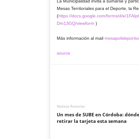
La Municipalidad invita a sumarse y partic
Mesas Territoriales para el Deporte, la Re
(
https://docs.google.com/forms/d/e/
Dm13GQ/viewform
)
Más información al mail
mesapolideporti
source
Noticia Anterior
Un mes de SUBE en Córdoba: dónd
retirar la tarjeta esta semana