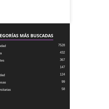
EGORÍAS MÁS BUSCADAS
7528
udad
432
ra
367
tes
147
124
dad
99
esas
58
sitarias