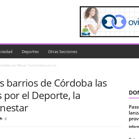
ciedad
Deportes
Otras Secciones
órdoba las Mesas Territoriales por el...
s barrios de Córdoba las
 por el Deporte, la
DON
enestar
Pass
lanz
prov
0
infor