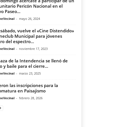
 domingo acercate a participar de un
nitario Pericón Nacional en el
o Paseo...
meVecinal
-
mayo 26, 2024
 sábado, vuelve el «Cine Distendido»
ineclub Municipal para jóvenes
ro del espectro...
meVecinal
-
noviembre 17, 2023
laza de la Intendencia se llenó de
 y baile para el cierre...
meVecinal
-
marzo 23, 2025
eron las inscripciones para la
omatura en Paisajismo
meVecinal
-
febrero 28, 2026