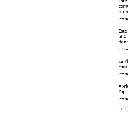
Este
comu
nuev
infor
Este
al C
dent
infor
La P
canto
infor
Abri
Dipl
infor