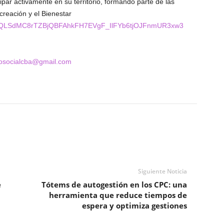
ipar activamente en su territorio, formando parte de las
creación y el Bienestar
1FAIpQLSdMC8rTZBjQBFAhkFH7EVgF_IlFYb6tjOJFnmUR3xw3
vosocialcba@gmail.com
Siguiente Noticia
e
Tótems de autogestión en los CPC: una
herramienta que reduce tiempos de
espera y optimiza gestiones