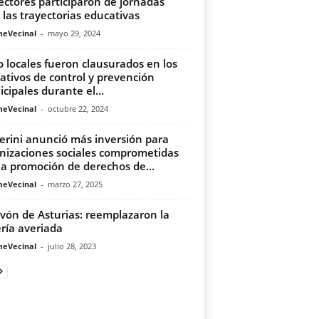
ectores participaron de jornadas
 las trayectorias educativas
meVecinal
-
mayo 29, 2024
 locales fueron clausurados en los
ativos de control y prevención
cipales durante el...
meVecinal
-
octubre 22, 2024
erini anunció más inversión para
nizaciones sociales comprometidas
la promoción de derechos de...
meVecinal
-
marzo 27, 2025
vón de Asturias: reemplazaron la
ría averiada
meVecinal
-
julio 28, 2023