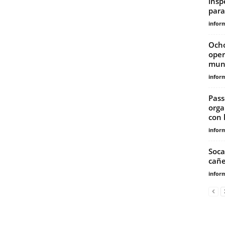
insp
para
infor
Ocho
oper
muni
infor
Pass
orga
con 
infor
Soca
cañe
infor