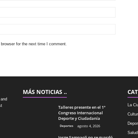
 browser for the next time I comment.
MÁS NOTICIAS ..
CAT
 and
La Ci
st
Talleres presente en el 1°
Congreso Internacional
Cultu
Deporte y Ciudadanía
Depor
Deportes
agosto 4, 2026
Salud
Jorge Sampaoli no se guardó