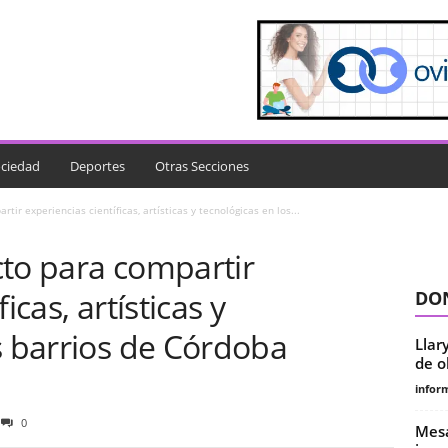
ciedad
Deportes
Otras Secciones
ir experiencias científicas, artísticas y tecnológicas en los...
cto para compartir
icas, artísticas y
DON
s barrios de Córdoba
Llar
de o
infor
0
Mesa