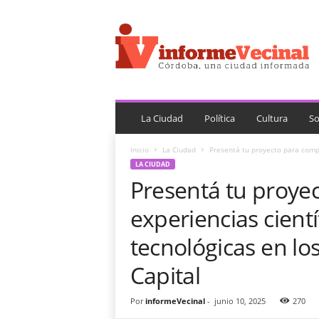
i
n
f
o
r
m
e
V
La Ciudad
Política
Cultura
So
e
c
Inicio
La Ciudad
Presentá tu proyecto para compart
i
LA CIUDAD
n
Presentá tu proye
a
l
experiencias científ
tecnológicas en lo
Capital
Por
informeVecinal
-
junio 10, 2025
270