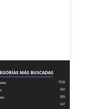
EGORÍAS MÁS BUSCADAS
7528
udad
432
ra
359
tes
147