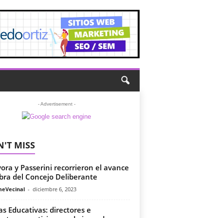
- Advertisement -
'T MISS
yora y Passerini recorrieron el avance
bra del Concejo Deliberante
meVecinal
-
diciembre 6, 2023
s Educativas: directores e