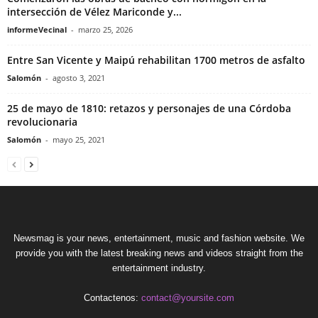
intersección de Vélez Mariconde y...
informeVecinal
-
marzo 25, 2026
Entre San Vicente y Maipú rehabilitan 1700 metros de asfalto
Salomón
-
agosto 3, 2021
25 de mayo de 1810: retazos y personajes de una Córdoba
revolucionaria
Salomón
-
mayo 25, 2021
Newsmag is your news, entertainment, music and fashion website. We
provide you with the latest breaking news and videos straight from the
entertainment industry.
Contactenos:
contact@yoursite.com