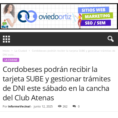
Inicio
La Ciudad
Cordobeses podrán recibir la tarjeta SUBE y gestionar trámites de
DNI este...
LA CIUDAD
Cordobeses podrán recibir la
tarjeta SUBE y gestionar trámites
de DNI este sábado en la cancha
del Club Atenas
Por
informeVecinal
-
junio 12, 2025
262
0