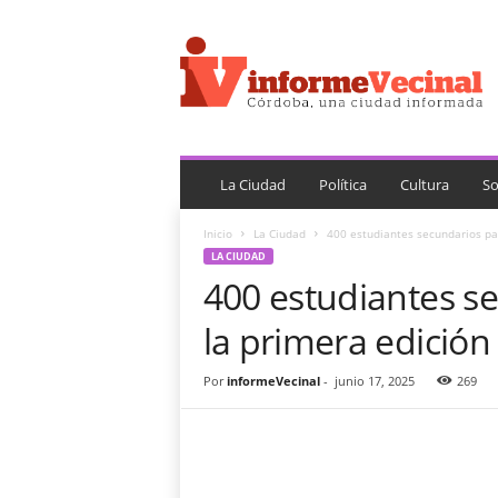
i
n
f
o
r
m
e
V
La Ciudad
Política
Cultura
So
e
c
Inicio
La Ciudad
400 estudiantes secundarios part
i
LA CIUDAD
n
400 estudiantes s
a
l
la primera edición
Por
informeVecinal
-
junio 17, 2025
269