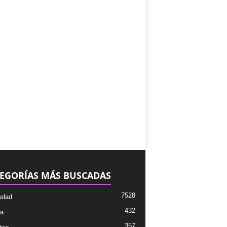
EGORÍAS MÁS BUSCADAS
7528
udad
432
ra
357