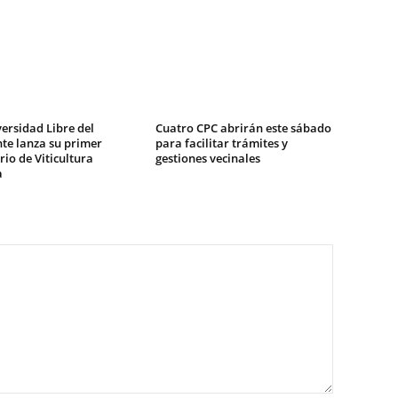
ersidad Libre del
Cuatro CPC abrirán este sábado
te lanza su primer
para facilitar trámites y
io de Viticultura
gestiones vecinales
a