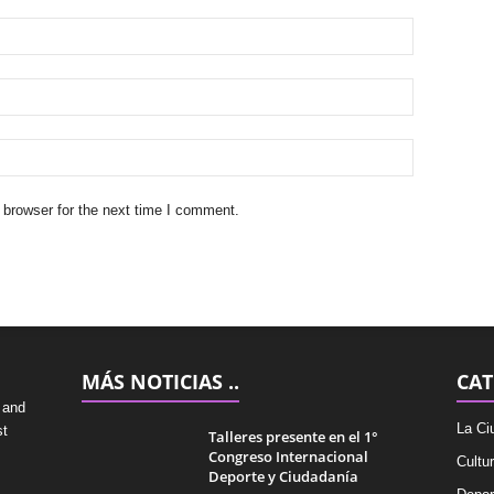
 browser for the next time I comment.
MÁS NOTICIAS ..
CAT
 and
La Ci
st
Talleres presente en el 1°
Congreso Internacional
Cultu
Deporte y Ciudadanía