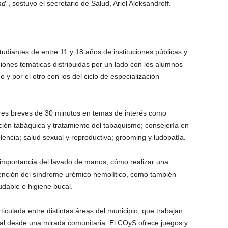
ad”
, sostuvo el secretario de Salud, Ariel Aleksandroff.
tudiantes de entre 11 y 18 años de instituciones públicas y
iones temáticas distribuidas por un lado con los alumnos
o y por el otro con los del ciclo de especialización
eres breves de 30 minutos en temas de interés como
ón tabáquica y tratamiento del tabaquismo; consejería en
encia; salud sexual y reproductiva; grooming y ludopatía.
 importancia del lavado de manos, cómo realizar una
ención del síndrome urémico hemolítico, como también
udable e higiene bucal.
iculada entre distintas áreas del municipio, que trabajan
gral desde una mirada comunitaria. El COyS ofrece juegos y