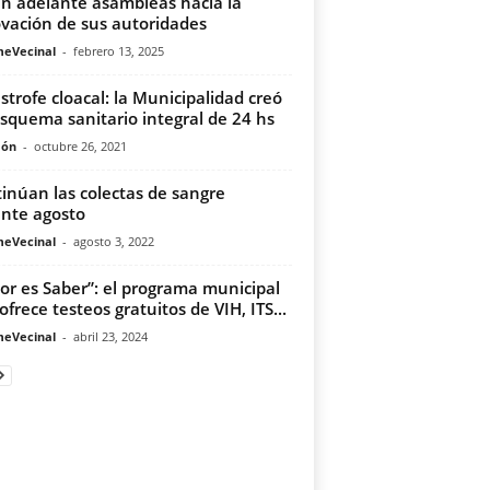
an adelante asambleas hacia la
vación de sus autoridades
meVecinal
-
febrero 13, 2025
strofe cloacal: la Municipalidad creó
squema sanitario integral de 24 hs
món
-
octubre 26, 2021
inúan las colectas de sangre
nte agosto
meVecinal
-
agosto 3, 2022
or es Saber”: el programa municipal
ofrece testeos gratuitos de VIH, ITS...
meVecinal
-
abril 23, 2024