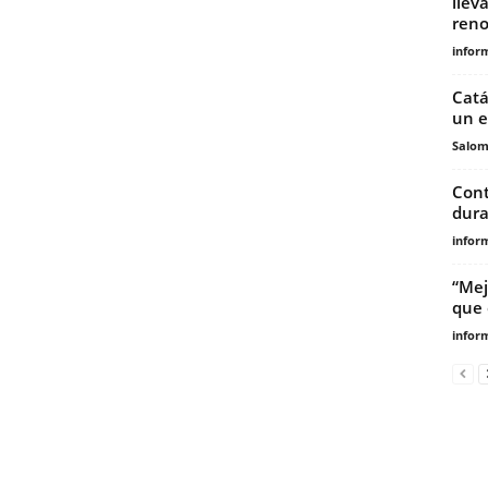
llev
reno
infor
Catá
un e
Salo
Cont
dura
infor
“Mej
que 
infor