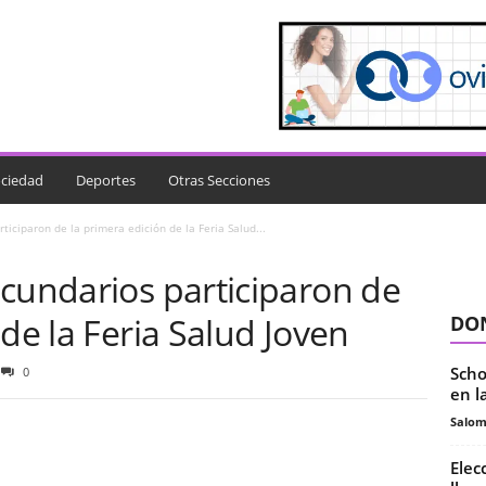
ciedad
Deportes
Otras Secciones
iciparon de la primera edición de la Feria Salud...
ecundarios participaron de
 de la Feria Salud Joven
DON
Scho
0
en l
Salo
Elec