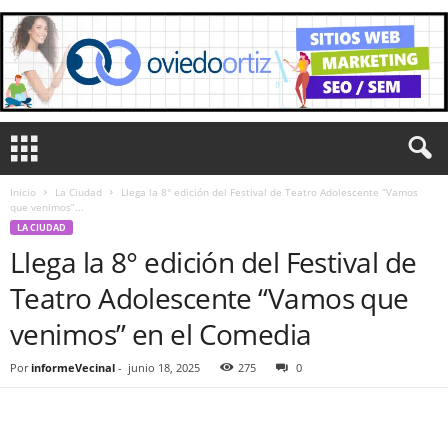
Inicio
La Ciudad
Llega la 8° edición del Festival de Teatro Adolescente “Vamos
que venimos”...
LA CIUDAD
Llega la 8° edición del Festival de
Teatro Adolescente “Vamos que
venimos” en el Comedia
Por
informeVecinal
-
junio 18, 2025
275
0