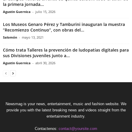
la primera jornada...
Agustin Guernica
-
julio 15, 2026
Los Museos Genaro Pérez y Tamburini inauguran la muestra
“Recomienzo Continuo”, con obras del...
Salomón
-
mayo 13, 2021
Cómo trata Talleres la prevención de ludopatías digitales para
sus Divisiones Juveniles junto a...
Agustin Guernica
-
abril 30, 2026
Newsmag is your news, entertainment, music and fashion website. We
provide you with the latest breaking news and videos straight from the
entertainment industry.
Contactenos:
contact@yoursite.com