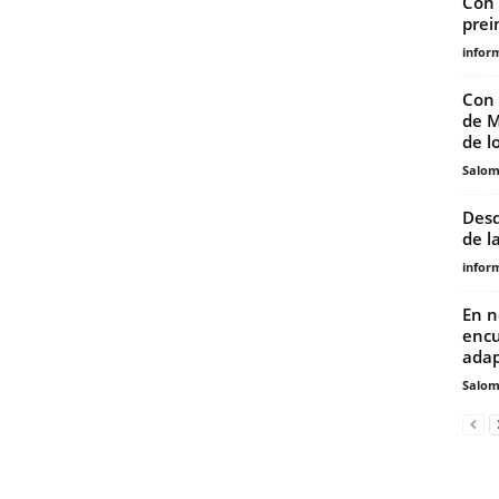
Con 
prein
infor
Con 
de M
de lo
Salo
Desd
de l
infor
En n
encu
adap
Salo