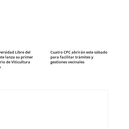
ersidad Libre del
Cuatro CPC abrirán este sábado
te lanza su primer
para facilitar trámites y
io de Viticultura
gestiones vecinales
a