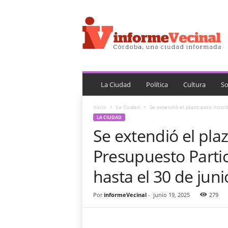
i
n
f
o
r
m
e
V
La Ciudad
Política
Cultura
So
e
c
Inicio
La Ciudad
Se extendió el plazo para inscri
i
LA CIUDAD
n
Se extendió el plaz
a
l
Presupuesto Partic
hasta el 30 de juni
Por
informeVecinal
-
junio 19, 2025
279