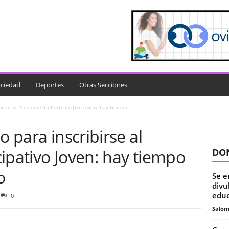
ciedad
Deportes
Otras Secciones
birse al Presupuesto Participativo Joven: hay tiempo...
o para inscribirse al
ipativo Joven: hay tiempo
DON
o
Se e
divu
educ
0
Salo