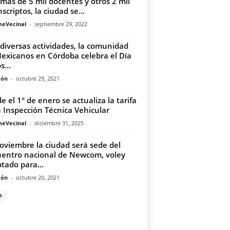
más de 5 mil docentes y otros 2 mil
scriptos, la ciudad se...
meVecinal
-
septiembre 29, 2022
diversas actividades, la comunidad
exicanos en Córdoba celebra el Día
s...
món
-
octubre 29, 2021
e el 1° de enero se actualiza la tarifa
a Inspección Técnica Vehicular
meVecinal
-
diciembre 31, 2025
oviembre la ciudad será sede del
entro nacional de Newcom, voley
tado para...
món
-
octubre 20, 2021