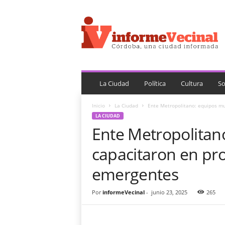
i
n
f
o
r
m
e
V
La Ciudad
Política
Cultura
So
e
c
Inicio
La Ciudad
Ente Metropolitano: equipos mu
i
LA CIUDAD
n
Ente Metropolitan
a
l
capacitaron en pro
emergentes
Por
informeVecinal
-
junio 23, 2025
265