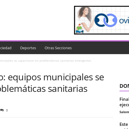
ciedad
Deportes
Otras Secciones
nicipales se capacitaron en problemáticas sanitarias emergentes
o: equipos municipales se
blemáticas sanitarias
DON
Fina
ejec
0
Salo
Este