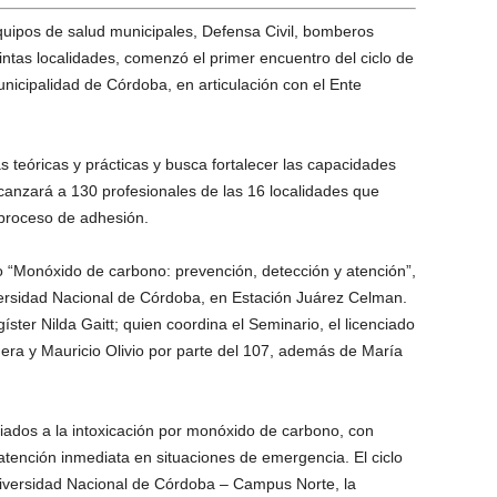
quipos de salud municipales, Defensa Civil, bomberos
intas localidades, comenzó el primer encuentro del ciclo de
unicipalidad de Córdoba, en articulación con el Ente
as teóricas y prácticas y busca fortalecer las capacidades
Alcanzará a 130 profesionales de las 16 localidades que
 proceso de adhesión.
do “Monóxido de carbono: prevención, detección y atención”,
versidad Nacional de Córdoba, en Estación Juárez Celman.
ster Nilda Gaitt; quien coordina el Seminario, el licenciado
ra y Mauricio Olivio por parte del 107, además de María
iados a la intoxicación por monóxido de carbono, con
 atención inmediata en situaciones de emergencia. El ciclo
Universidad Nacional de Córdoba – Campus Norte, la