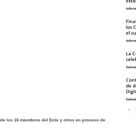
está
infor
Fina
los 
el c
infor
La C
cele
Salo
Cont
de d
Digi
Salo
 de los 16 miembros del Ente y otros en proceso de