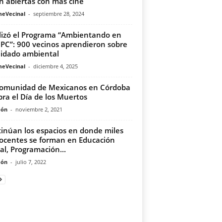
n abiertas con más cine
meVecinal
-
septiembre 28, 2024
lizó el Programa “Ambientando en
CPC”: 900 vecinos aprendieron sobre
uidado ambiental
meVecinal
-
diciembre 4, 2025
omunidad de Mexicanos en Córdoba
bra el Día de los Muertos
món
-
noviembre 2, 2021
inúan los espacios en donde miles
ocentes se forman en Educación
tal, Programación...
món
-
julio 7, 2022