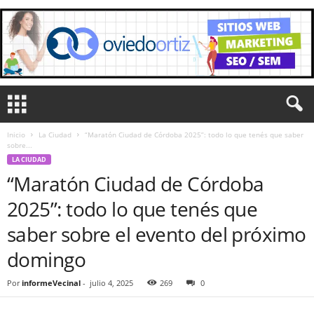
Inicio
La Ciudad
“Maratón Ciudad de Córdoba 2025”: todo lo que tenés que saber
sobre...
LA CIUDAD
“Maratón Ciudad de Córdoba
2025”: todo lo que tenés que
saber sobre el evento del próximo
domingo
Por
informeVecinal
-
julio 4, 2025
269
0