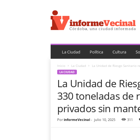
i
n
f
o
r
m
e
V
La Ciudad
Política
Cultura
So
e
c
Inicio
La Ciudad
La Unidad de Riesgo Sanitario r
i
LA CIUDAD
n
La Unidad de Riesg
a
l
330 toneladas de r
privados sin mant
Por
informeVecinal
-
julio 10, 2025
311