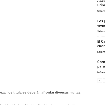
Acad
Prim
Salo
Los 
vivi
Salo
El C
cuen
Salo
Comi
para
infor
za, los titulares deberán afrontar diversas multas.