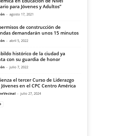
émica en Educación de Nivel
ario para Jóvenes y Adultos”
món
-
agosto 17, 2021
permisos de construcción de
endas demandarán unos 15 minutos
món
-
abril 5, 2022
abildo histórico de la ciudad ya
ta con su guardia de honor
món
-
julio 7, 2022
enza el tercer Curso de Liderazgo
 Jóvenes en el CPC Centro América
meVecinal
-
julio 27, 2024