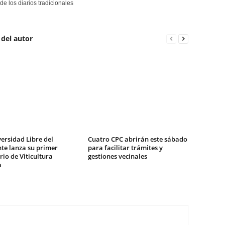
de los diarios tradicionales
 del autor
ersidad Libre del
Cuatro CPC abrirán este sábado
te lanza su primer
para facilitar trámites y
io de Viticultura
gestiones vecinales
a