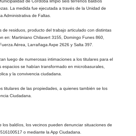
 Municipalidad de Córdoba limpió seis terrenos baldíos
zas. La medida fue ejecutada a través de la Unidad de
ia Administrativa de Faltas.
 de residuos, producto del trabajo articulado con distintas
ron en: Martiniano Chilavert 3155, Domingo Funes 860,
Fuerza Aérea, Larrañaga Axpe 2626 y Salta 397.
an luego de numerosas intimaciones a los titulares para el
s espacios se habían transformado en microbasurales,
lica y la convivencia ciudadana.
s titulares de las propiedades, a quienes también se los
encia Ciudadana.
de los baldíos, los vecinos pueden denunciar situaciones de
 3516100517 o mediante la App Ciudadana.