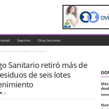
ciedad
Deportes
Otras Secciones
etiró más de 330 toneladas de residuos...
o Sanitario retiró más de
esiduos de seis lotes
DON
enimiento
Más 
desd
0
Salo
Nuev