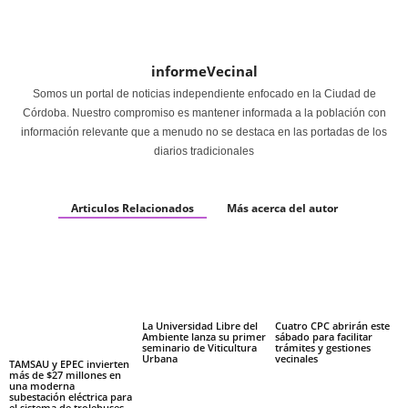
informeVecinal
Somos un portal de noticias independiente enfocado en la Ciudad de
Córdoba. Nuestro compromiso es mantener informada a la población con
información relevante que a menudo no se destaca en las portadas de los
diarios tradicionales
Articulos Relacionados
Más acerca del autor
La Universidad Libre del
Cuatro CPC abrirán este
Ambiente lanza su primer
sábado para facilitar
seminario de Viticultura
trámites y gestiones
Urbana
vecinales
TAMSAU y EPEC invierten
más de $27 millones en
una moderna
subestación eléctrica para
el sistema de trolebuses