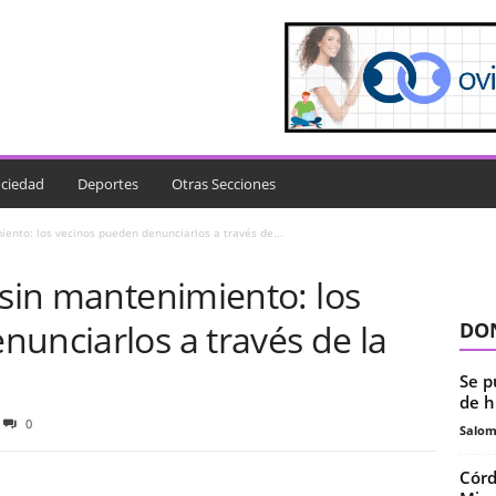
ciedad
Deportes
Otras Secciones
iento: los vecinos pueden denunciarlos a través de...
 sin mantenimiento: los
unciarlos a través de la
DON
Se p
de h
0
Salo
Córd