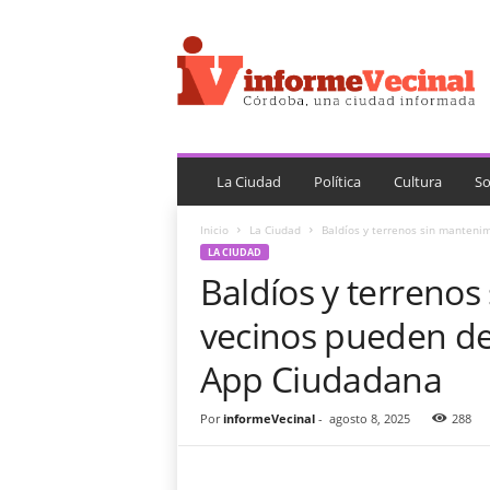
i
n
f
o
r
m
e
V
La Ciudad
Política
Cultura
So
e
c
Inicio
La Ciudad
Baldíos y terrenos sin mantenim
i
LA CIUDAD
n
Baldíos y terrenos
a
l
vecinos pueden den
App Ciudadana
Por
informeVecinal
-
agosto 8, 2025
288