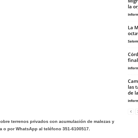
Migr
la o
infor
La M
octa
Salo
Córd
fina
infor
Camp
las 
de la
infor
obre terrenos privados con acumulación de malezas y
a o por WhatsApp al teléfono 351-6100517.