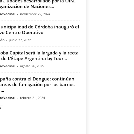
aCiudades desarrollado por la OIM,
rganización de Naciones...
meVecinal
-
noviembre 22, 2024
unicipalidad de Córdoba inauguró el
vo Centro Operativo
món
-
junio 27, 2022
oba Capital será la largada y la recta
l de L’Étape Argentina by Tour...
meVecinal
-
agosto 26, 2025
aña contra el Dengue: continúan
tareas de fumigación por los barrios
...
meVecinal
-
febrero 21, 2024