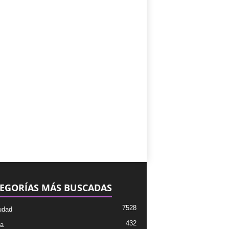
EGORÍAS MÁS BUSCADAS
7528
udad
432
ra