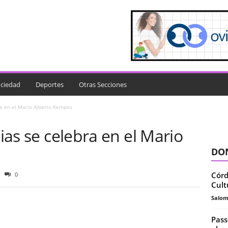
ciedad
Deportes
Otras Secciones
bra en el Mario Alberto Kempes
cias se celebra en el Mario
DON
Córd
0
Cult
Salo
Pass