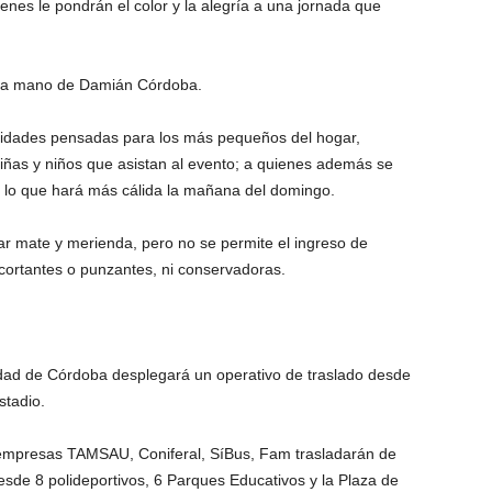
enes le pondrán el color y la alegría a una jornada que
de la mano de Damián Córdoba.
vidades pensadas para los más pequeños del hogar,
niñas y niños que asistan al evento; a quienes además se
os, lo que hará más cálida la mañana del domingo.
ar mate y merienda, pero no se permite el ingreso de
cortantes o punzantes, ni conservadoras.
lidad de Córdoba desplegará un operativo de traslado desde
stadio.
s empresas TAMSAU, Coniferal, SíBus, Fam trasladarán de
esde 8 polideportivos, 6 Parques Educativos y la Plaza de