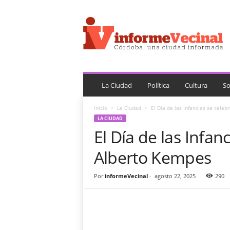
i
n
f
o
r
m
e
V
La Ciudad
Política
Cultura
So
e
c
Inicio
La Ciudad
El Día de las Infancias se cele
i
LA CIUDAD
n
El Día de las Infan
a
l
Alberto Kempes
Por
informeVecinal
-
agosto 22, 2025
290