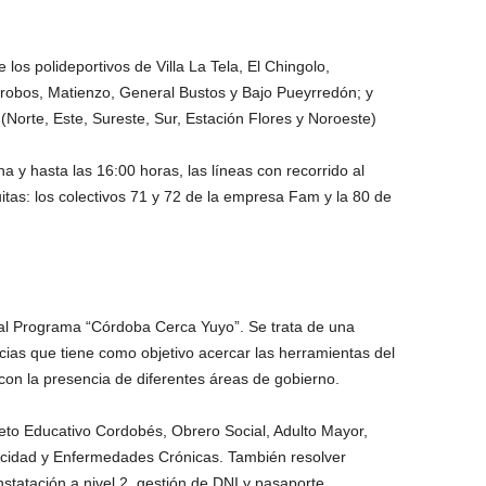
 los polideportivos de Villa La Tela, El Chingolo,
robos, Matienzo, General Bustos y Bajo Pueyrredón; y
Norte, Este, Sureste, Sur, Estación Flores y Noroeste)
a y hasta las 16:00 horas, las líneas con recorrido al
tas: los colectivos 71 y 72 de la empresa Fam y la 80 de
l Programa “Córdoba Cerca Yuyo”. Se trata de una
ncias que tiene como objetivo acercar las herramientas del
con la presencia de diferentes áreas de gobierno.
Boleto Educativo Cordobés, Obrero Social, Adulto Mayor,
acidad y Enfermedades Crónicas. También resolver
statación a nivel 2, gestión de DNI y pasaporte.