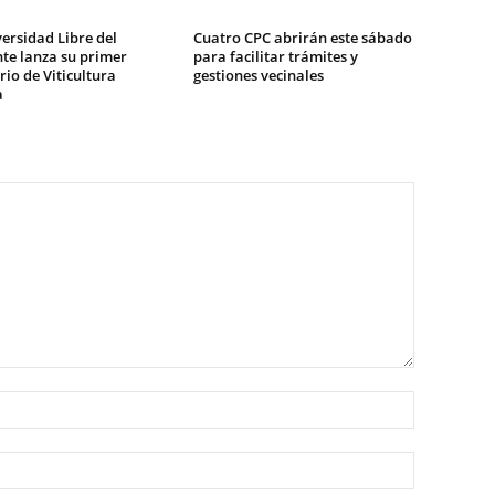
ersidad Libre del
Cuatro CPC abrirán este sábado
te lanza su primer
para facilitar trámites y
io de Viticultura
gestiones vecinales
a