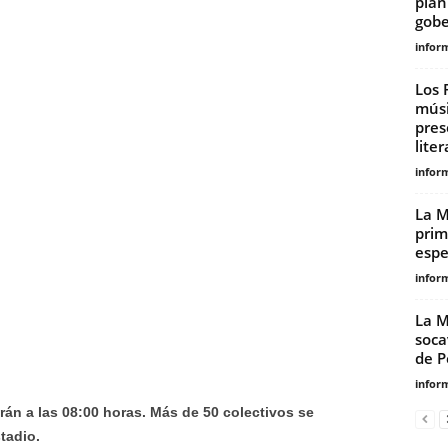
plan
gobe
infor
Los 
músi
pres
liter
infor
La M
prim
espe
infor
La M
soca
de P
infor
rán a las 08:00 horas. Más de 50 colectivos se
tadio.