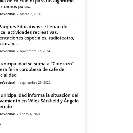
illa de cálculo ni para un algoritmo,
rnamos para...
meVecinal
-
marzo 2, 2026
Parques Educativos se llenan de
ca, actividades recreativas,
entaciones especiales, radioteatro,
atura y...
meVecinal
-
noviembre 27, 2024
unicipalidad se suma a “Cafezazo”,
era feria cordobesa de café de
cialidad
meVecinal
-
septiembre 29, 2022
unicipalidad informa la situación del
vamiento en Vélez Sársfield y Ángelo
eredo
meVecinal
-
enero 4, 2024