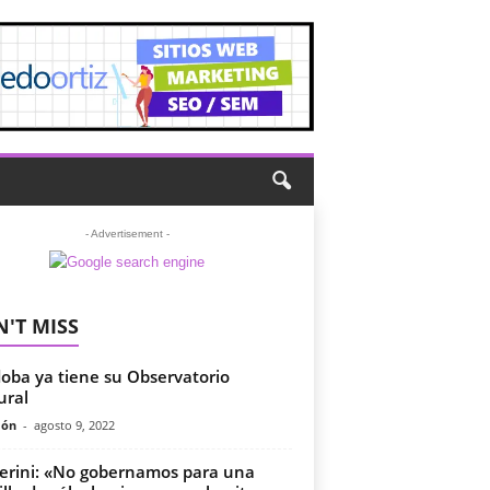
- Advertisement -
'T MISS
oba ya tiene su Observatorio
ural
món
-
agosto 9, 2022
erini: «No gobernamos para una