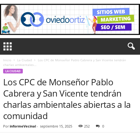
Inicio
La Ciudad
Los CPC de Monseñor Pablo Cabrera y San Vicente tendrán
charlas ambientales...
LA CIUDAD
Los CPC de Monseñor Pablo
Cabrera y San Vicente tendrán
charlas ambientales abiertas a la
comunidad
Por
informeVecinal
-
septiembre 15, 2025
252
0