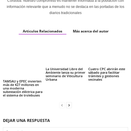
Córdoba. Nuestro compromiso es mantener informada a la población con
información relevante que a menudo no se destaca en las portadas de los
diarios tradicionales
Articulos Relacionados
Más acerca del autor
La Universidad Libre del
Cuatro CPC abrirán este
Ambiente lanza su primer
sábado para facilitar
seminario de Viticultura
trámites y gestiones
Urbana
vecinales
TAMSAU y EPEC invierten
más de $27 millones en
una moderna
subestación eléctrica para
el sistema de trolebuses
DEJAR UNA RESPUESTA