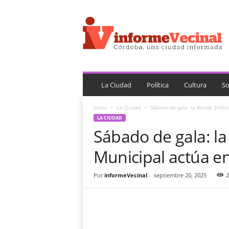
i
n
f
o
r
m
e
V
La Ciudad
Política
Cultura
So
e
c
Inicio
La Ciudad
Sábado de gala: la Banda Sinfó
i
LA CIUDAD
n
Sábado de gala: la
a
l
Municipal actúa e
Por
informeVecinal
-
septiembre 20, 2025
2