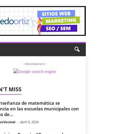
- Advertisement -
'T MISS
nseñanza de matemática se
ncia en las escuelas municipales con
o de...
meVecinal
-
abril 9, 2024