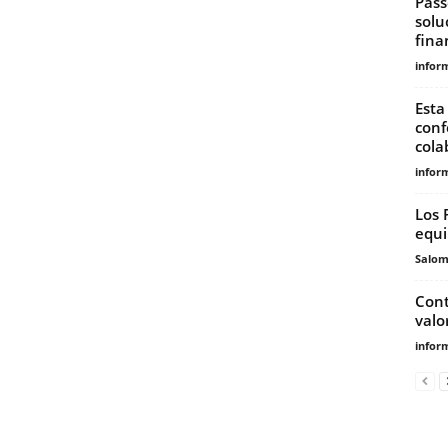
Pass
solu
fina
infor
Esta
conf
cola
infor
Los 
equi
Salo
Cont
valo
infor