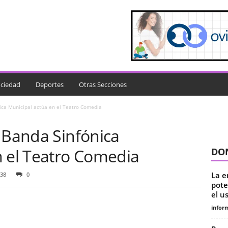
ciedad
Deportes
Otras Secciones
nica Municipal actúa en el Teatro Comedia
 Banda Sinfónica
n el Teatro Comedia
DON
La e
38
0
pote
el us
infor