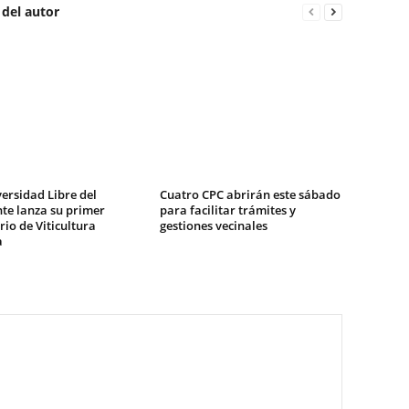
 del autor
ersidad Libre del
Cuatro CPC abrirán este sábado
te lanza su primer
para facilitar trámites y
io de Viticultura
gestiones vecinales
a