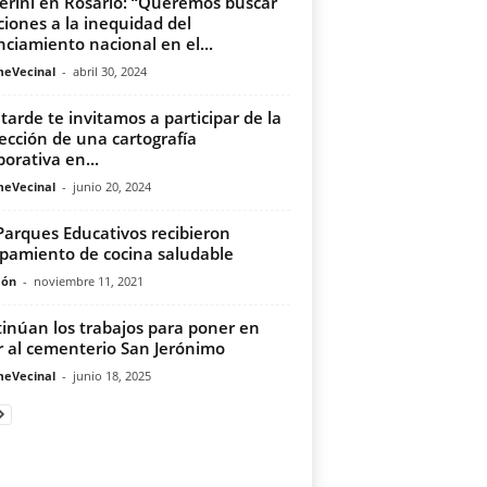
erini en Rosario: “Queremos buscar
ciones a la inequidad del
nciamiento nacional en el...
meVecinal
-
abril 30, 2024
 tarde te invitamos a participar de la
ección de una cartografía
borativa en...
meVecinal
-
junio 20, 2024
Parques Educativos recibieron
pamiento de cocina saludable
món
-
noviembre 11, 2021
inúan los trabajos para poner en
r al cementerio San Jerónimo
meVecinal
-
junio 18, 2025