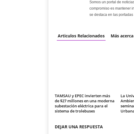
Somos un portal de noticia
compromiso es mantener in
se destaca en las portadas 
Articulos Relacionados
Más acerca
TAMSAU y EPEC invierten más
La Univ
de $27 millones en una moderna
Ambien
subestación eléctrica para el
seminar
sistema de trolebuses
Urban
DEJAR UNA RESPUESTA