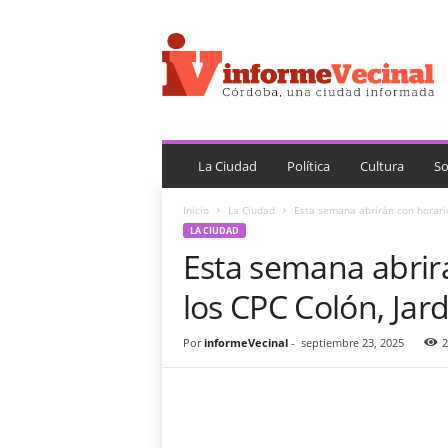
i
n
f
o
r
m
e
V
La Ciudad
Política
Cultura
So
e
c
Inicio
La Ciudad
Esta semana abrirán con horario
i
LA CIUDAD
n
Esta semana abrir
a
l
los CPC Colón, Jar
Por
informeVecinal
-
septiembre 23, 2025
2