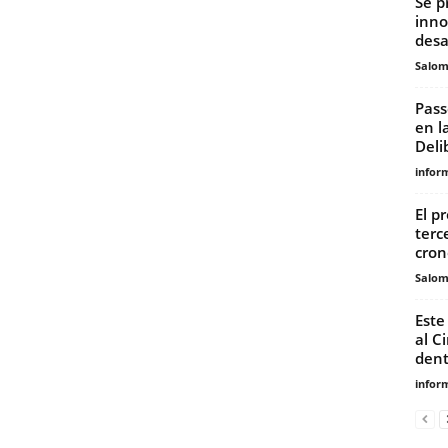
Se p
inno
desa
Salo
Pass
en l
Deli
infor
El p
terc
cron
Salo
Este
al C
dent
infor