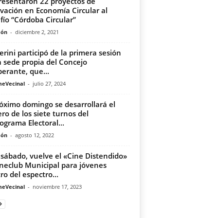
resentaron 22 proyectos de
vación en Economía Circular al
fío “Córdoba Circular”
món
-
diciembre 2, 2021
erini participó de la primera sesión
a sede propia del Concejo
berante, que...
meVecinal
-
julio 27, 2024
róximo domingo se desarrollará el
ero de los siete turnos del
ograma Electoral...
món
-
agosto 12, 2022
 sábado, vuelve el «Cine Distendido»
ineclub Municipal para jóvenes
ro del espectro...
meVecinal
-
noviembre 17, 2023