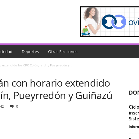
ciedad
Deportes
Otras Secciones
 extendido los CPC Colón, Jardín, Pueyrredón y...
án con horario extendido
dín, Pueyrredón y Guiñazú
DON
Cicl
42
0
insc
Sist
infor