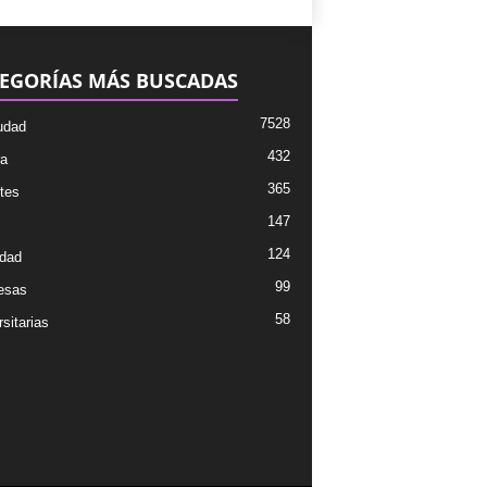
EGORÍAS MÁS BUSCADAS
7528
udad
432
ra
365
tes
147
124
dad
99
esas
58
sitarias