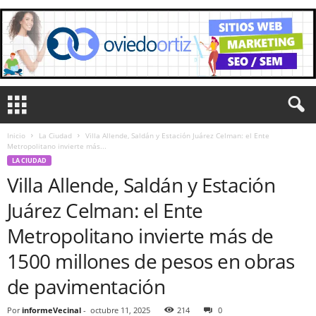
Inicio
La Ciudad
Villa Allende, Saldán y Estación Juárez Celman: el Ente
Metropolitano invierte más...
LA CIUDAD
Villa Allende, Saldán y Estación
Juárez Celman: el Ente
Metropolitano invierte más de
1500 millones de pesos en obras
de pavimentación
Por
informeVecinal
-
octubre 11, 2025
214
0