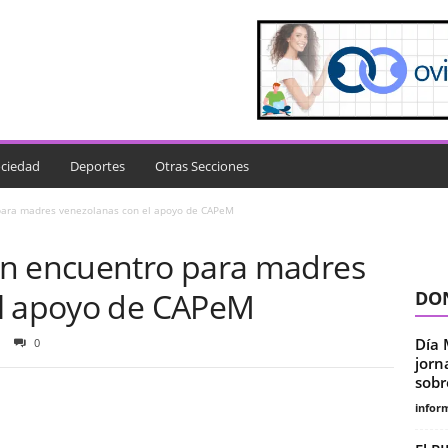
ciedad
Deportes
Otras Secciones
para madres venezolanas con el apoyo de CAPeM
un encuentro para madres
el apoyo de CAPeM
DON
Día 
0
jorn
sobre
infor