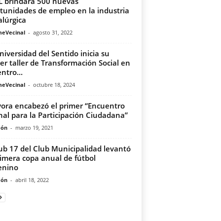
IL brindará 500 nuevas
tunidades de empleo en la industria
lúrgica
meVecinal
-
agosto 31, 2022
niversidad del Sentido inicia su
er taller de Transformación Social en
ntro...
meVecinal
-
octubre 18, 2024
yora encabezó el primer “Encuentro
nal para la Participación Ciudadana”
món
-
marzo 19, 2021
ub 17 del Club Municipalidad levantó
rimera copa anual de fútbol
enino
món
-
abril 18, 2022