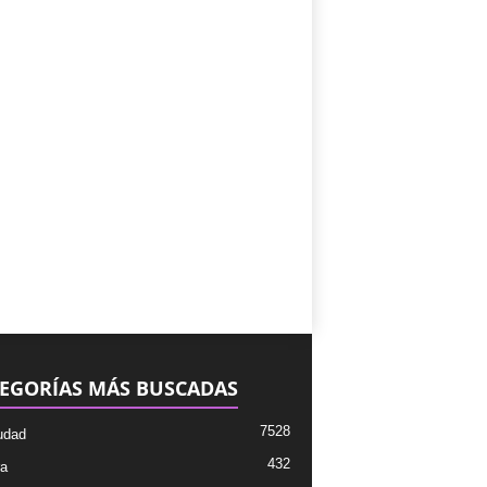
EGORÍAS MÁS BUSCADAS
7528
udad
432
ra