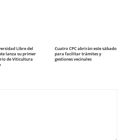
ersidad Libre del
Cuatro CPC abrirán este sábado
te lanza su primer
para facilitar trámites y
io de Viticultura
gestiones vecinales
a