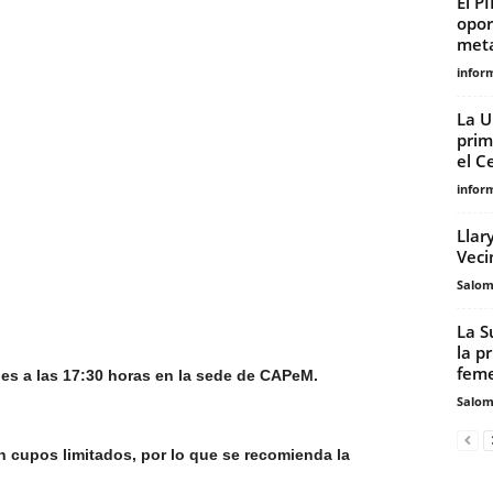
El P
opor
meta
infor
La U
prim
el Ce
infor
Llar
Veci
Salo
La S
la p
fem
nes a las 17:30 horas en la sede de CAPeM.
Salo
on cupos limitados, por lo que se recomienda la