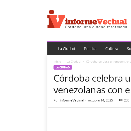
i
n
f
o
r
m
e
V
La Ciudad
Política
Cultura
So
e
c
Inicio
La Ciudad
Córdoba celebra un encuentro 
i
LA CIUDAD
n
Córdoba celebra 
a
l
venezolanas con 
Por
informeVecinal
-
octubre 14, 2025
233