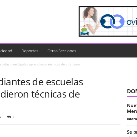
ciedad
Deportes
Otras Secciones
cuelas municipales aprendieron técnicas de atletismo
diantes de escuelas
dieron técnicas de
DON
Nuev
Mer
7
0
infor
Se p