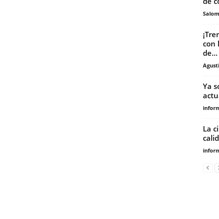
de c
Salo
¡Tre
con 
de...
Agust
Ya s
actu
infor
La c
cali
infor