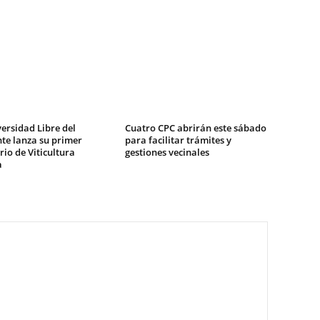
ersidad Libre del
Cuatro CPC abrirán este sábado
te lanza su primer
para facilitar trámites y
io de Viticultura
gestiones vecinales
a