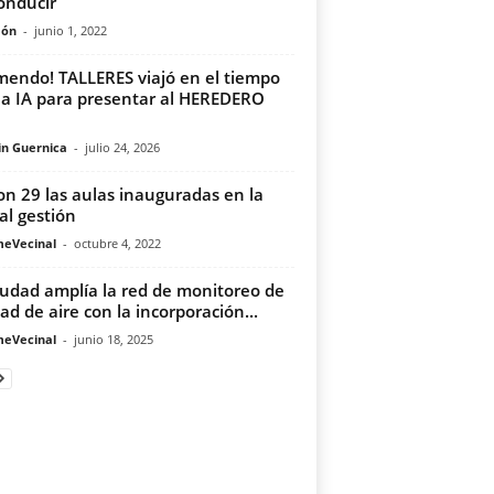
onducir
món
-
junio 1, 2022
mendo! TALLERES viajó en el tiempo
la IA para presentar al HEREDERO
in Guernica
-
julio 24, 2026
on 29 las aulas inauguradas en la
al gestión
meVecinal
-
octubre 4, 2022
iudad amplía la red de monitoreo de
dad de aire con la incorporación...
meVecinal
-
junio 18, 2025