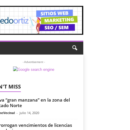
- Advertisement -
'T MISS
a “gran manzana” en la zona del
cado Norte
meVecinal
-
julio 14, 2020
rorrogan vencimientos de licencias