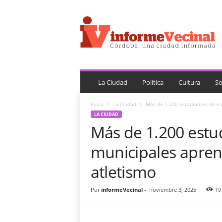
i
n
f
o
r
m
e
V
La Ciudad
Política
Cultura
So
e
c
Inicio
La Ciudad
Más de 1.200 estudiantes de es
i
LA CIUDAD
n
Más de 1.200 estu
a
l
municipales apren
atletismo
Por
informeVecinal
-
noviembre 3, 2025
19