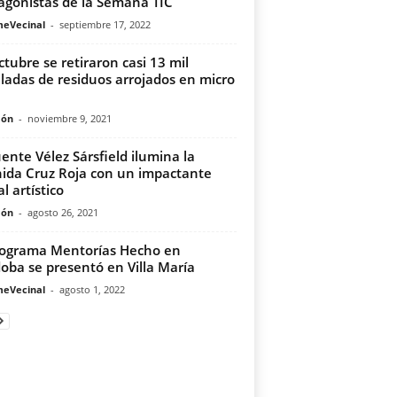
agonistas de la Semana TIC
meVecinal
-
septiembre 17, 2022
ctubre se retiraron casi 13 mil
ladas de residuos arrojados en micro
món
-
noviembre 9, 2021
uente Vélez Sársfield ilumina la
ida Cruz Roja con un impactante
l artístico
món
-
agosto 26, 2021
rograma Mentorías Hecho en
oba se presentó en Villa María
meVecinal
-
agosto 1, 2022