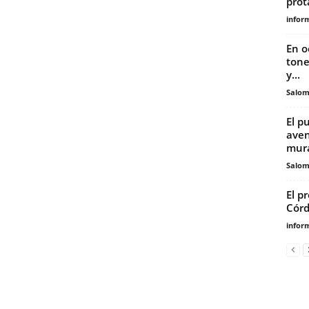
prot
infor
En o
tone
y...
Salo
El p
aven
mura
Salo
El p
Córd
infor