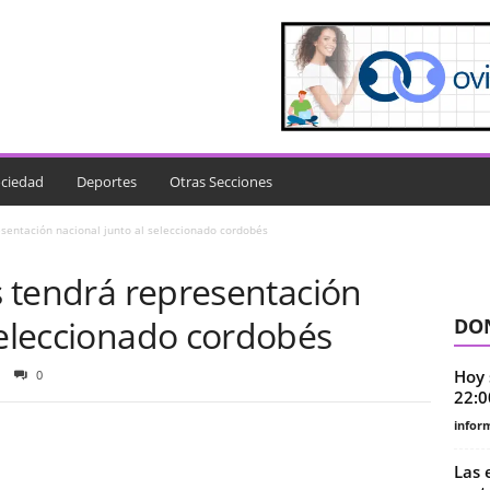
ciedad
Deportes
Otras Secciones
esentación nacional junto al seleccionado cordobés
es tendrá representación
seleccionado cordobés
DON
Hoy 
0
22:0
infor
Las 