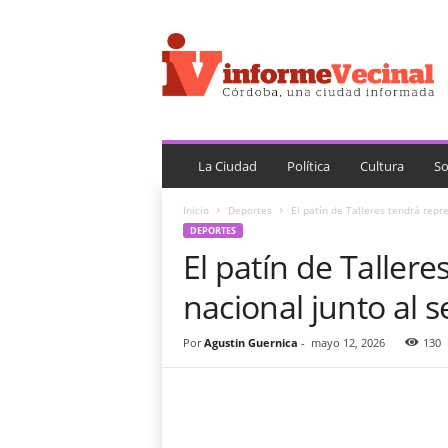
i
n
f
o
r
m
e
V
La Ciudad
Política
Cultura
So
e
c
Inicio
Deportes
El patín de Talleres tendrá repr
i
DEPORTES
n
El patín de Taller
a
l
nacional junto al 
Por
Agustin Guernica
-
mayo 12, 2026
130