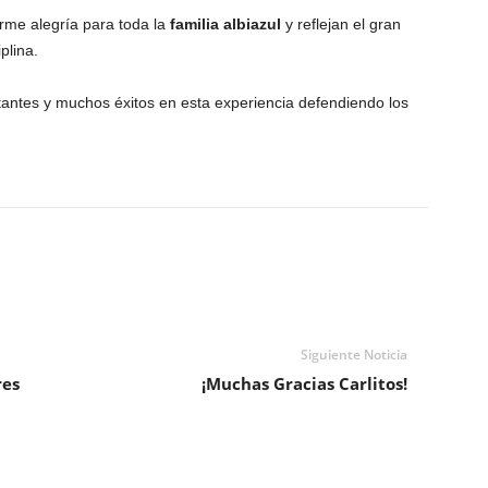
rme alegría para toda la
familia albiazul
y reflejan el gran
plina.
tantes y muchos éxitos en esta experiencia defendiendo los
Siguiente Noticia
res
¡Muchas Gracias Carlitos!