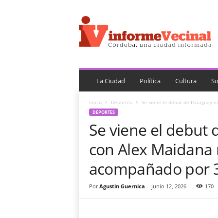
i
n
f
o
r
m
e
V
La Ciudad
Política
Cultura
So
e
c
Inicio
Deportes
Se viene el debut de Paraguay e
i
DEPORTES
n
Se viene el debut 
a
l
con Alex Maidana 
acompañado por 3
Por
Agustin Guernica
-
junio 12, 2026
170