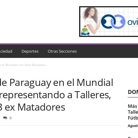
ciedad
Deportes
Otras Secciones
n el Mundial con Alex Maidana...
de Paraguay en el Mundial
representando a Talleres,
DON
 ex Matadores
Más 
Tall
Fútb
0
Agust