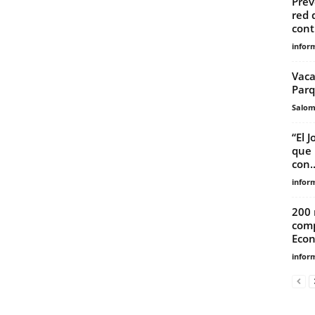
Prev
red 
cont
infor
Vaca
Parq
Salo
“El 
que 
con..
infor
200 
comp
Econ
infor