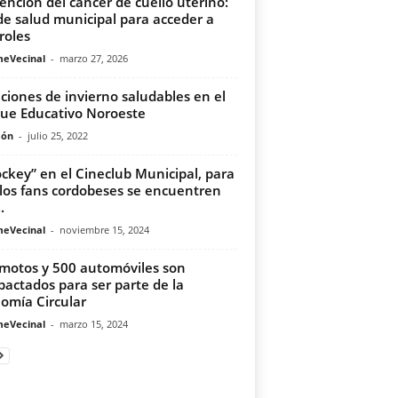
ención del cáncer de cuello uterino:
de salud municipal para acceder a
roles
meVecinal
-
marzo 27, 2026
ciones de invierno saludables en el
ue Educativo Noroeste
món
-
julio 25, 2022
Jockey” en el Cineclub Municipal, para
los fans cordobeses se encuentren
.
meVecinal
-
noviembre 15, 2024
motos y 500 automóviles son
actados para ser parte de la
omía Circular
meVecinal
-
marzo 15, 2024