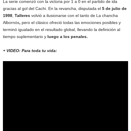
La serie comenzó con la victoria por 1 a 0 en el partido de ida
gracias al gol del Cachi. En la revancha, disputada el
5 de julio de
1998
,
Talleres
volvió a ilusionarse con el tanto de La chancha
Albornós
,
pero el clásico ofreció todas las emociones posibles y
terminó igualado en el resultado global, llevando la definición al
tiempo suplementario y
luego a los penales.
+ VIDEO: Para toda tu vida: