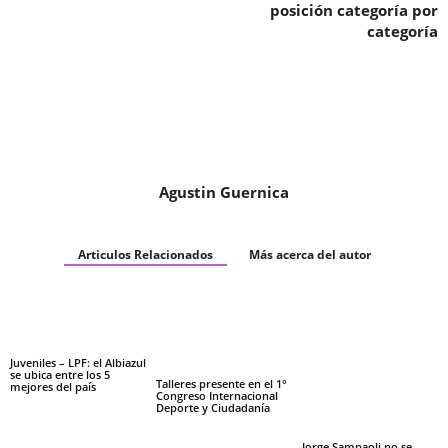
posición categoría por
categoría
Agustin Guernica
Articulos Relacionados
Más acerca del autor
Juveniles – LPF: el Albiazul
se ubica entre los 5
Talleres presente en el 1°
mejores del país
Congreso Internacional
Deporte y Ciudadanía
Jorge Sampaoli no se