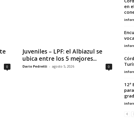
Cord
en e
cone
infor
Encu
voca
infor
te
Juveniles – LPF: el Albiazul se
ubica entre los 5 mejores...
Córd
Turí
Dario Pedretti
-
agosto 5, 2026
0
0
infor
12ª 
para
grad
infor