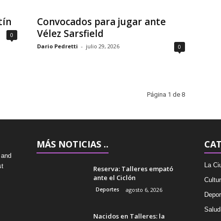
tín
Convocados para jugar ante
Vélez Sarsfield
0
Dario Pedretti
-
julio 29, 2026
0
Página 1 de 8
MÁS NOTICIAS ..
CAT
 and
La Ci
st
Reserva: Talleres empató
ante el Ciclón
Cultu
Deportes
agosto 6, 2026
Depor
Salud
Nacidos en Talleres: la