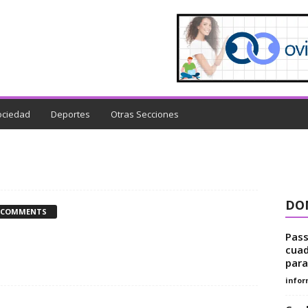
ociedad
Deportes
Otras Secciones
DON
 COMMENTS
Pass
cuad
para
infor