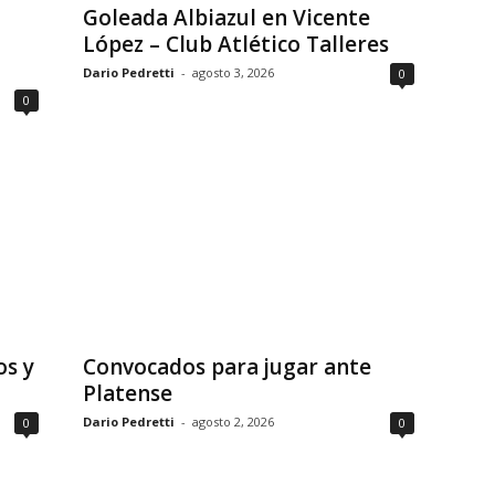
Goleada Albiazul en Vicente
López – Club Atlético Talleres
Dario Pedretti
-
agosto 3, 2026
0
0
os y
Convocados para jugar ante
Platense
Dario Pedretti
-
agosto 2, 2026
0
0