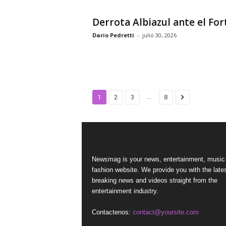
Derrota Albiazul ante el For
Dario Pedretti
-
julio 30, 2026
...
1
2
3
8
Newsmag is your news, entertainment, music
fashion website. We provide you with the late
breaking news and videos straight from the
entertainment industry.
Contactenos:
contact@yoursite.com