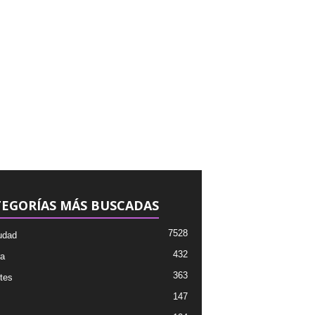
EGORÍAS MÁS BUSCADAS
7528
udad
432
ra
363
tes
147