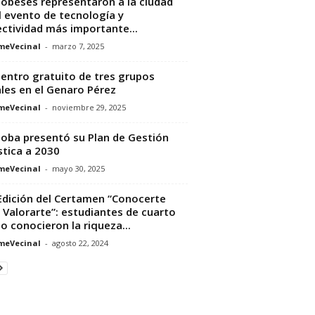
obeses representaron a la ciudad
l evento de tecnología y
ctividad más importante...
meVecinal
-
marzo 7, 2025
entro gratuito de tres grupos
les en el Genaro Pérez
meVecinal
-
noviembre 29, 2025
oba presentó su Plan de Gestión
stica a 2030
meVecinal
-
mayo 30, 2025
Edición del Certamen “Conocerte
 Valorarte”: estudiantes de cuarto
o conocieron la riqueza...
meVecinal
-
agosto 22, 2024