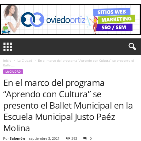
Inicio
La Ciudad
En el marco del programa “Aprendo con Cultura” se presento el
Ballet...
LA CIUDAD
En el marco del programa
“Aprendo con Cultura” se
presento el Ballet Municipal en la
Escuela Municipal Justo Paéz
Molina
Por
Salomón
-
septiembre 3, 2021
393
0