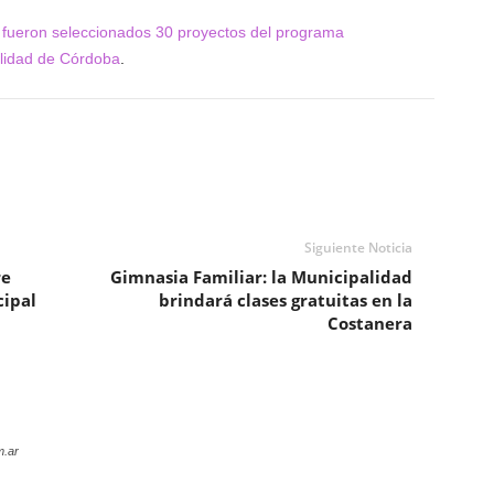
 fueron seleccionados 30 proyectos del programa
lidad de Córdoba
.
Siguiente Noticia
re
Gimnasia Familiar: la Municipalidad
cipal
brindará clases gratuitas en la
Costanera
m.ar