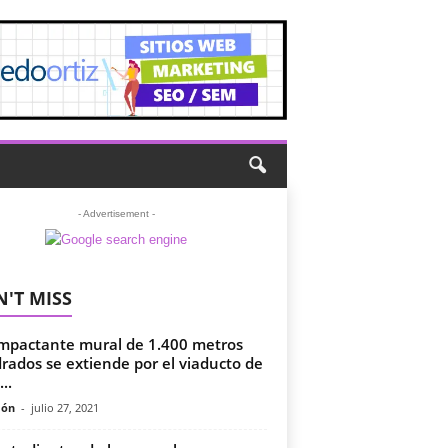
- Advertisement -
'T MISS
mpactante mural de 1.400 metros
rados se extiende por el viaducto de
...
món
-
julio 27, 2021