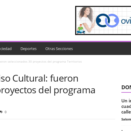
ciedad
Deportes
Otras Secciones
ueron seleccionados 30 proyectos del programa Territorios
o Cultural: fueron
proyectos del programa
DON
Un i
cuad
calle
0
Salo