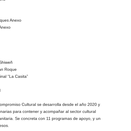
rques Anexo
 Anexo
 Shiweñ
San Roque
inal “La Casita”
d
Compromiso Cultural se desarrolla desde el año 2020 y
narias para contener y acompañar al sector cultural
sanitaria. Se concreta con 11 programas de apoyo, y un
esos.