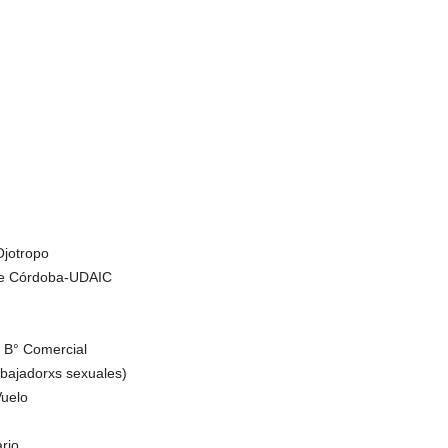
Ojotropo
de Córdoba-UDAIC
a B° Comercial
bajadorxs sexuales)
Vuelo
rio