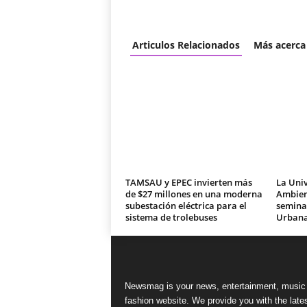
Articulos Relacionados
Más acerca
TAMSAU y EPEC invierten más
La Univ
de $27 millones en una moderna
Ambien
subestación eléctrica para el
seminar
sistema de trolebuses
Urban
Newsmag is your news, entertainment, music
fashion website. We provide you with the late