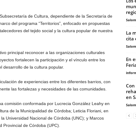
Los 
muni
regi
 Subsecretaría de Cultura, dependiente de la Secretaría de
Salo
marco del programa “Territorios”, enfocado en propuestas
alecedores del tejido social y la cultura popular de nuestra
La m
cita
Salo
tivo principal reconocer a las organizaciones culturales
En e
yectos fortalecen la participación y el vínculo entre los
Feri
 desarrollo de la cultura popular.
infor
iculación de experiencias entre los diferentes barrios, con
Con 
ente las fortalezas y necesidades de las comunidades.
reha
en S
na comisión conformada por Lucrecia González Leahy en
Salo
tura de la Municipalidad de Córdoba; Leticia Floriani, en
e la Universidad Nacional de Córdoba (UNC); y Marcos
ad Provincial de Córdoba (UPC).