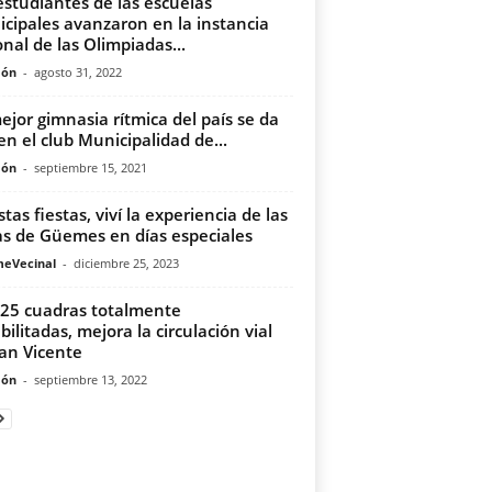
estudiantes de las escuelas
cipales avanzaron en la instancia
onal de las Olimpiadas...
món
-
agosto 31, 2022
ejor gimnasia rítmica del país se da
 en el club Municipalidad de...
món
-
septiembre 15, 2021
stas fiestas, viví la experiencia de las
as de Güemes en días especiales
meVecinal
-
diciembre 25, 2023
25 cuadras totalmente
bilitadas, mejora la circulación vial
an Vicente
món
-
septiembre 13, 2022