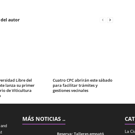
 del autor
ersidad Libre del
Cuatro CPC abrirán este sábado
te lanza su primer
para facilitar trámites y
io de Viticultura
gestiones vecinales
a
MÁS NOTICIAS ..
CAT
 and
La Ci
st
Reserva: Talleres empató