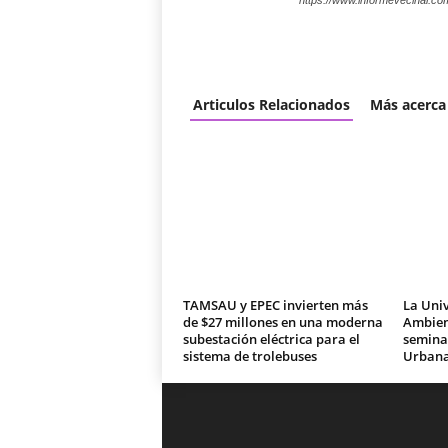
https://www.informevecinal.co
Articulos Relacionados
Más acerca
TAMSAU y EPEC invierten más
La Univ
de $27 millones en una moderna
Ambien
subestación eléctrica para el
seminar
sistema de trolebuses
Urban