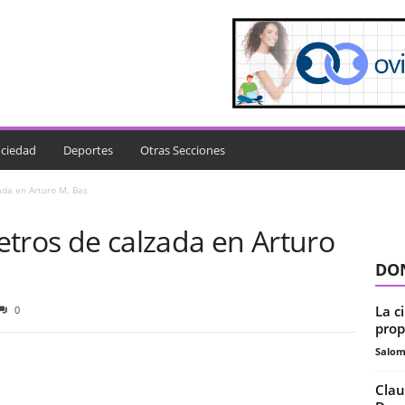
ciedad
Deportes
Otras Secciones
ada en Arturo M. Bas
etros de calzada en Arturo
DON
La c
0
prop
Salo
Clau