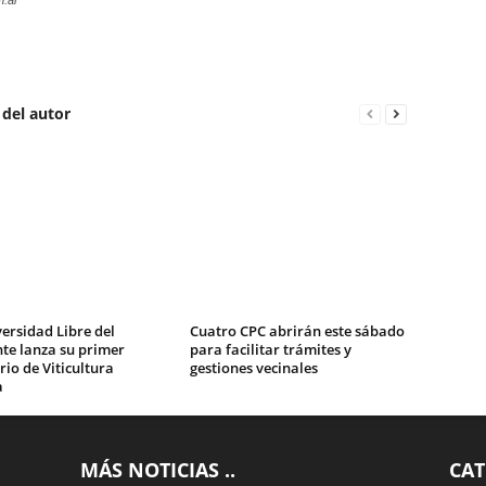
m.ar
 del autor
ersidad Libre del
Cuatro CPC abrirán este sábado
te lanza su primer
para facilitar trámites y
io de Viticultura
gestiones vecinales
a
MÁS NOTICIAS ..
CAT