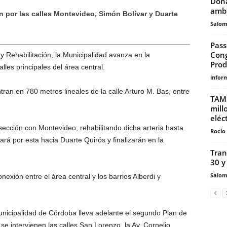
Dona
ambi
rán por las calles Montevideo, Simón Bolívar y Duarte
Salo
Pass
Cong
 Rehabilitación, la Municipalidad avanza en la
Prod
lles principales del área central.
infor
tran en 780 metros lineales de la calle Arturo M. Bas, entre
TAMS
mill
eléct
ersección con Montevideo, rehabilitando dicha arteria hasta
Rocío 
ará por esta hacia Duarte Quirós y finalizarán en la
Tran
30 y
Salo
nexión entre el área central y los barrios Alberdi y
unicipalidad de Córdoba lleva adelante el segundo Plan de
se intervienen las calles San Lorenzo, la Av. Cornelio