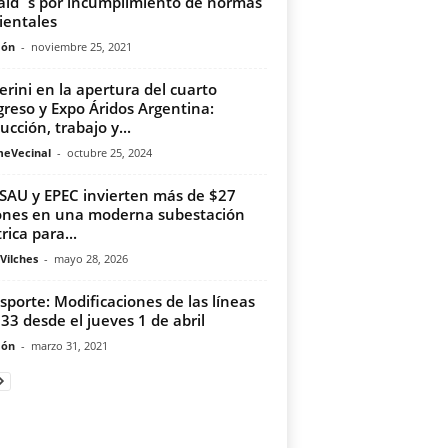
ld´s por incumplimiento de normas
entales
món
-
noviembre 25, 2021
erini en la apertura del cuarto
reso y Expo Áridos Argentina:
ucción, trabajo y...
meVecinal
-
octubre 25, 2024
AU y EPEC invierten más de $27
ones en una moderna subestación
rica para...
Vilches
-
mayo 28, 2026
sporte: Modificaciones de las líneas
 33 desde el jueves 1 de abril
món
-
marzo 31, 2021