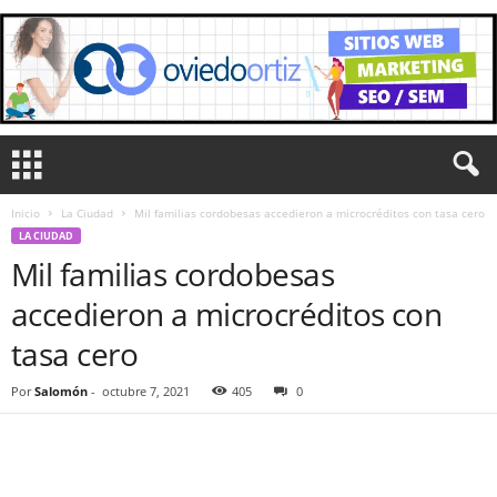
Inicio
La Ciudad
Mil familias cordobesas accedieron a microcréditos con tasa cero
LA CIUDAD
Mil familias cordobesas
accedieron a microcréditos con
tasa cero
Por
Salomón
-
octubre 7, 2021
405
0