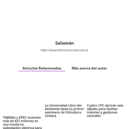
Salomón
https://www.informevecinal.com.ar
Articulos Relacionados
Más acerca del autor
La Universidad Libre del
Cuatro CPC abrirán este
Ambiente lanza su primer
sábado para facilitar
seminario de Viticultura
trámites y gestiones
Urbana
vecinales
TAMSAU y EPEC invierten
más de $27 millones en
una moderna
subestación eléctrica para