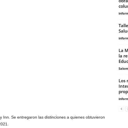
obra
colu
infor
Tall
Salu
infor
La M
la r
Educ
Salo
Los 
Inte
prop
infor
y Inn. Se entregaron las distinciones a quienes obtuvieron
2021.