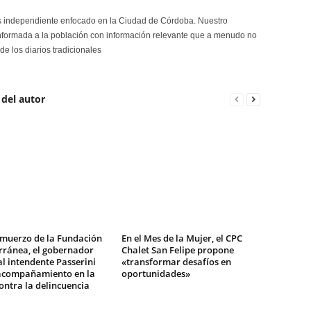
s independiente enfocado en la Ciudad de Córdoba. Nuestro
formada a la población con información relevante que a menudo no
de los diarios tradicionales
 del autor
lmuerzo de la Fundación
En el Mes de la Mujer, el CPC
rránea, el gobernador
Chalet San Felipe propone
al intendente Passerini
«transformar desafíos en
 acompañamiento en la
oportunidades»
ontra la delincuencia