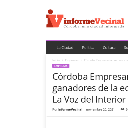
i
n
f
o
r
m
e
V
La Ciudad
Política
Cultura
So
e
c
Inicio
Empresas
Córdoba Empresaria: se conocier
i
EMPRESAS
n
Córdoba Empresari
a
l
ganadores de la ed
La Voz del Interior
Por
informeVecinal
-
noviembre 20, 2021
8