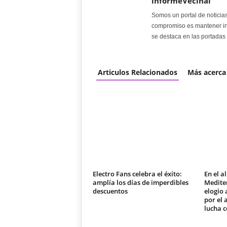
informeVecinal
Somos un portal de noticia
compromiso es mantener in
se destaca en las portadas 
Articulos Relacionados
Más acerca
Electro Fans celebra el éxito:
En el a
amplía los días de imperdibles
Medite
descuentos
elogio 
por el
lucha c