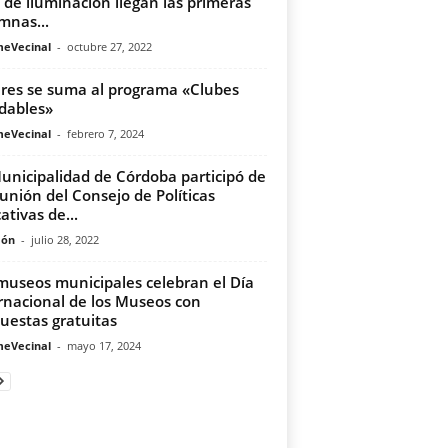
 de iluminación llegan las primeras
mnas...
meVecinal
-
octubre 27, 2022
eres se suma al programa «Clubes
dables»
meVecinal
-
febrero 7, 2024
unicipalidad de Córdoba participó de
eunión del Consejo de Políticas
ativas de...
món
-
julio 28, 2022
museos municipales celebran el Día
rnacional de los Museos con
uestas gratuitas
meVecinal
-
mayo 17, 2024