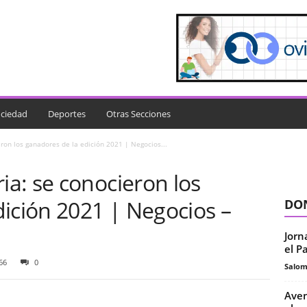
ciedad
Deportes
Otras Secciones
on los ganadores de la edición 2021 | Negocios...
a: se conocieron los
ición 2021 | Negocios –
DON
Jorn
el P
66
0
Salo
Aven