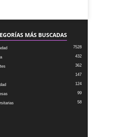
EGORÍAS MÁS BUSCADAS
7528
udad
432
ra
362
tes
147
124
dad
99
esas
58
sitarias