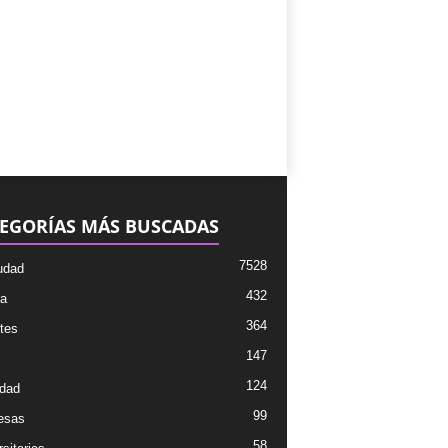
EGORÍAS MÁS BUSCADAS
7528
udad
432
ra
364
tes
147
124
dad
99
esas
58