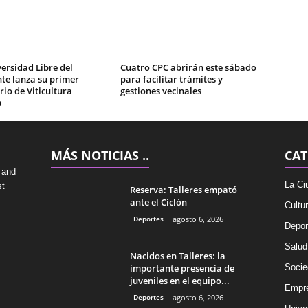
ersidad Libre del
Cuatro CPC abrirán este sábado
te lanza su primer
para facilitar trámites y
io de Viticultura
gestiones vecinales
a
MÁS NOTICIAS ..
CAT
 and
La Ci
st
Reserva: Talleres empató
ante el Ciclón
Cultu
Deportes
agosto 6, 2026
Depor
Salud
Nacidos en Talleres: la
importante presencia de
Socie
juveniles en el equipo...
Empr
Deportes
agosto 6, 2026