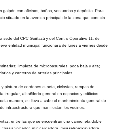
 un galpón con oficinas, baños, vestuarios y depósito. Para
io situado en la avenida principal de la zona que conecta
 la sede del CPC Guiñazú y del Centro Operativo 11, de
ueva entidad municipal funcionará de lunes a viernes desde
minarias; limpieza de microbasurales; poda baja y alta;
rios y canteros de arterias principales.
 y pintura de cordones cuneta, ciclovías, rampas de
ía irregular; albañilería general en espacios y edificios
esta manera, se lleva a cabo el mantenimiento general de
de infraestructura que manifiestan los vecinos.
ntas, entre las que se encuentran una camioneta doble
 chasis volcador, minicargadora, mini retroexcavadora,