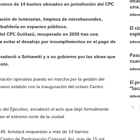
loca
ecinos de 14 barrios ubicados en jurisdicción del CPC
una.
infor
ción de luminarias, limpieza de microbasurales,
bañilería en espacios públicos.
El c
espí
 del CPC Guiñazú, recuperado en 2020 tras una
a evitar el desalojo por incumplimientos en el pago de
infor
Pass
radeció a Schiaretti y a su gobierno por las obras que
nuev
unto.
infor
ración operativa puesto en marcha por la gestión del
El p
uevo eslabón con la inauguración del octavo Centro
“Sac
infor
go del Ejecutivo, encabezó el acto que dejó formalmente
en el extremo norte de la ciudad.
848, brindará respuestas a más de 14 barrios
e Centro de Participación Comunal. Así, más de 15 mil