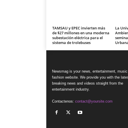
TAMSAU y EPEC invierten más
La Univ
de $27 millones en una moderna
Ambien
subestación eléctrica para el
seminar
sistema de trolebuses
Urban
Newsmag is your news, entertainment, music
fashion website. We provide you with the late
breaking news and videos straight from the
entertainment industry.
Contactenos:
contact@yoursite.com