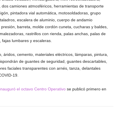
ra, dos camiones atmosféricos, herramientas de transporte
migón, pintadora vial automática, motosoldadoras, grupo
taladros, escalera de aluminio, cuerpo de andamio
a presión, barreta, molde cordón cuneta, cucharas y baldes,
malezadoras, rastrillos con rienda, palas anchas, palas de
, fajas lumbares y escaleras.
 áridos, cemento, materiales eléctricos, lámparas, pintura,
ispondrán de guantes de seguridad, guantes descartables,
ores faciales transparentes con arnés, tanza, delantales
 COVID-19.
inauguró el octavo Centro Operativo
se publicó primero en