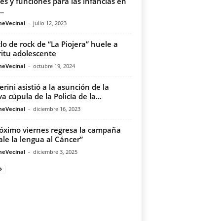
les y funciones para las infancias en
..
meVecinal
-
julio 12, 2023
iclo de rock de “La Piojera” huele a
ritu adolescente
meVecinal
-
octubre 19, 2024
erini asistió a la asunción de la
a cúpula de la Policía de la...
meVecinal
-
diciembre 16, 2023
róximo viernes regresa la campaña
ale la lengua al Cáncer”
meVecinal
-
diciembre 3, 2025