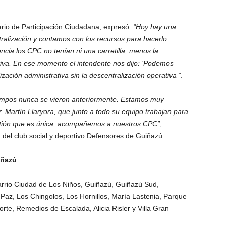
ario de Participación Ciudadana, expresó:
“Hoy hay una
tralización y contamos con los recursos para hacerlo.
cia los CPC no tenían ni una carretilla, menos la
ativa. En ese momento el intendente nos dijo: ‘Podemos
ación administrativa sin la descentralización operativa’”
.
iempos nunca se vieron anteriormente. Estamos muy
, Martín Llaryora, que junto a todo su equipo trabajan para
tión que es única, acompañemos a nuestros CPC”
,
del club social y deportivo Defensores de Guiñazú.
iñazú
barrio Ciudad de Los Niños, Guiñazú, Guiñazú Sud,
Paz, Los Chingolos, Los Hornillos, María Lastenia, Parque
te, Remedios de Escalada, Alicia Risler y Villa Gran