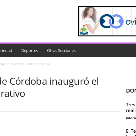
ciedad
Deportes
Otras Secciones
auguró el octavo Centro Operativo
de Córdoba inauguró el
rativo
DON
Tres
real
infor
El T