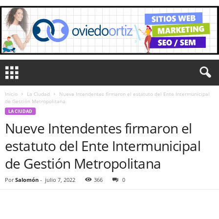
Inicio
La Ciudad
Nueve Intendentes firmaron el estatuto del Ente Intermunicipal
de Gestión Metropolitana
LA CIUDAD
Nueve Intendentes firmaron el
estatuto del Ente Intermunicipal
de Gestión Metropolitana
Por
Salomón
-
julio 7, 2022
366
0