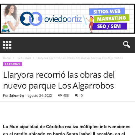
Inicio
La Ciudad
Llaryora recorrió las obras del nuevo parque Los Algarrobos
LA CIUDAD
Llaryora recorrió las obras del
nuevo parque Los Algarrobos
Por
Salomón
-
agosto 24, 2022
408
0
La Municipalidad de Córdoba realiza múltiples intervenciones
en el predio ubicado en barrio Santa Isabel II sección, en el