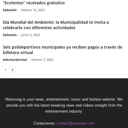
“Ecolentes” recetados gratuitos
Salomón
-
febrero 16, 2022
Día Mundial del Ambiente: la Municipalidad te invita a
celebrarlo con diferentes actividades
Salomón
-
junio 3, 2022
Seis polideportivos municipales ya reciben pagos a través de
billetera virtual
informeVecinal
-
febrero 7, 2025
Newsmag is your news, entertainment, music and fashion website. We
provide you with the latest breaking news and videos straight from the
entertainment industry.
Contactenos:
contact@yoursite.com