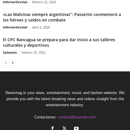
informeVecinal
-
febrero 22, 2023
«Las Malvinas siempre argentinas”: Passerini conmemoró a
los héroes y caídos en combate
informeVecinal
-
abril 2, 2026
El CPC Rancagua se prepara para dar inicio a sus talleres
culturales y deportivos
Salomón
-
febrero 25, 2022
Newsmag is your news, entertainment, music and fashion website. We
provide you with the latest breaking news and videos straight from the
entertainment industry.
Contactenos:
contact@yoursite.com