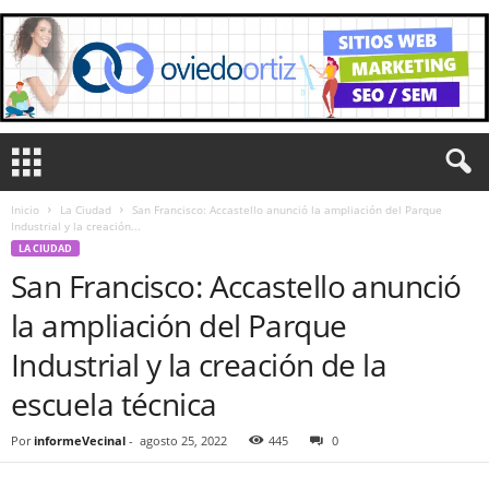
Inicio
La Ciudad
San Francisco: Accastello anunció la ampliación del Parque
Industrial y la creación...
LA CIUDAD
San Francisco: Accastello anunció
la ampliación del Parque
Industrial y la creación de la
escuela técnica
Por
informeVecinal
-
agosto 25, 2022
445
0