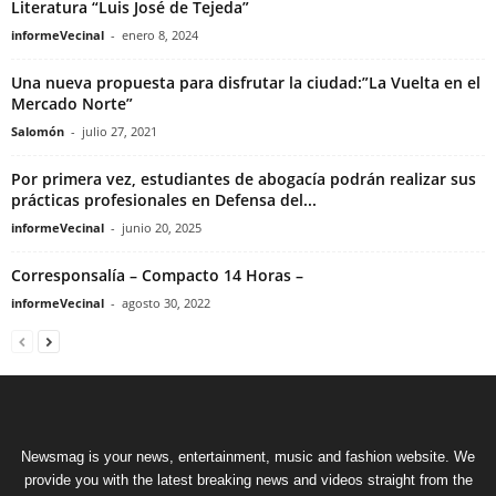
Literatura “Luis José de Tejeda”
informeVecinal
-
enero 8, 2024
Una nueva propuesta para disfrutar la ciudad:”La Vuelta en el
Mercado Norte”
Salomón
-
julio 27, 2021
Por primera vez, estudiantes de abogacía podrán realizar sus
prácticas profesionales en Defensa del...
informeVecinal
-
junio 20, 2025
Corresponsalía – Compacto 14 Horas –
informeVecinal
-
agosto 30, 2022
Newsmag is your news, entertainment, music and fashion website. We
provide you with the latest breaking news and videos straight from the