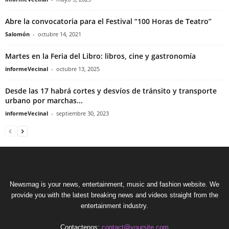
Abre la convocatoria para el Festival “100 Horas de Teatro”
Salomón
-
octubre 14, 2021
Martes en la Feria del Libro: libros, cine y gastronomía
informeVecinal
-
octubre 13, 2025
Desde las 17 habrá cortes y desvíos de tránsito y transporte
urbano por marchas...
informeVecinal
-
septiembre 30, 2023
Newsmag is your news, entertainment, music and fashion website. We
provide you with the latest breaking news and videos straight from the
entertainment industry.
Contactenos:
contact@yoursite.com