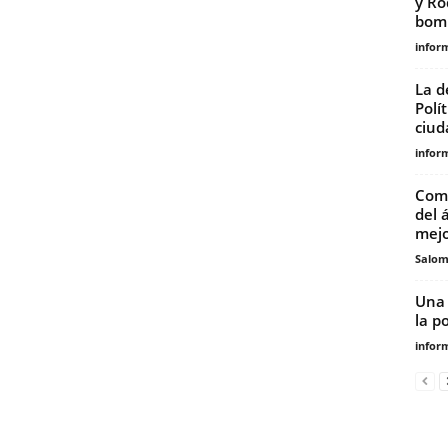
y Ro
bomb
infor
La d
Polí
ciud
infor
Come
del 
mejo
Salo
Una 
la p
infor