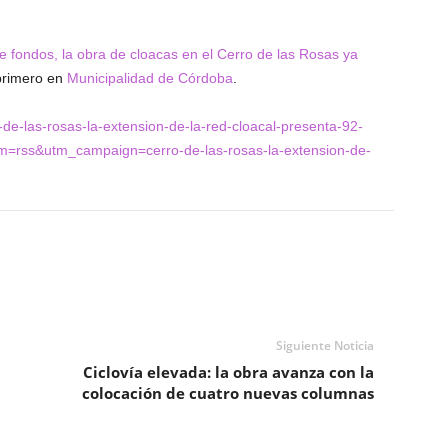
e fondos, la obra de cloacas en el Cerro de las Rosas ya
primero en
Municipalidad de Córdoba
.
-de-las-rosas-la-extension-de-la-red-cloacal-presenta-92-
rss&utm_campaign=cerro-de-las-rosas-la-extension-de-
Siguiente Noticia
Ciclovía elevada: la obra avanza con la
colocación de cuatro nuevas columnas