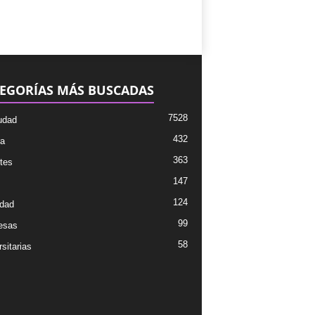
EGORÍAS MÁS BUSCADAS
7528
udad
432
ra
363
tes
147
124
dad
99
esas
58
sitarias