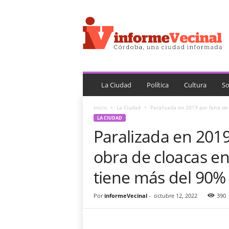
i
n
f
o
r
m
e
V
La Ciudad
Política
Cultura
So
e
c
Inicio
La Ciudad
Paralizada en 2019 por falta de 
i
LA CIUDAD
n
Paralizada en 2019
a
l
obra de cloacas en
tiene más del 90%
Por
informeVecinal
-
octubre 12, 2022
390