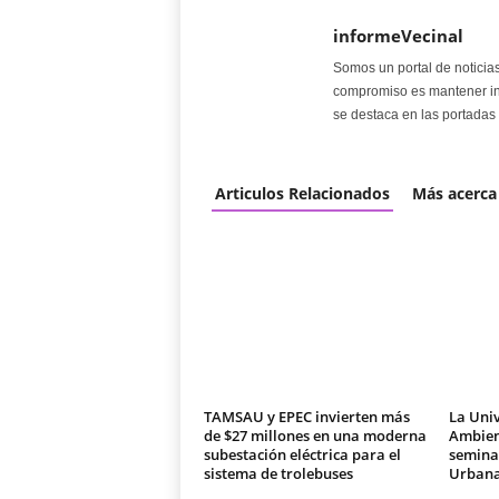
informeVecinal
Somos un portal de noticia
compromiso es mantener in
se destaca en las portadas 
Articulos Relacionados
Más acerca
TAMSAU y EPEC invierten más
La Univ
de $27 millones en una moderna
Ambien
subestación eléctrica para el
seminar
sistema de trolebuses
Urban