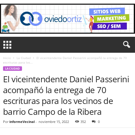
Inicio
La Ciudad
El viceintendente Daniel Passerini acompañó la entrega de 70
escrituras para los...
LA CIUDAD
El viceintendente Daniel Passerini
acompañó la entrega de 70
escrituras para los vecinos de
barrio Campo de la Ribera
Por
informeVecinal
-
noviembre 15, 2022
352
0