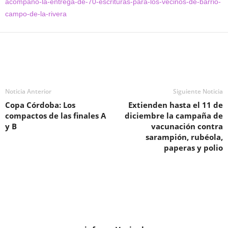
acompano-la-entrega-de-70-escrituras-para-los-vecinos-de-barrio-
campo-de-la-rivera
Noticia Anterior
Siguiente Noticia
Copa Córdoba: Los
Extienden hasta el 11 de
compactos de las finales A
diciembre la campaña de
y B
vacunación contra
sarampión, rubéola,
paperas y polio