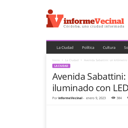
i
n
f
o
r
m
e
V
La Ciudad
Política
Cultura
So
e
c
Inicio
La Ciudad
Avenida Sabattini: un kilómetro
i
LA CIUDAD
n
Avenida Sabattini:
a
l
iluminado con LE
Por
informeVecinal
-
enero 9, 2023
384