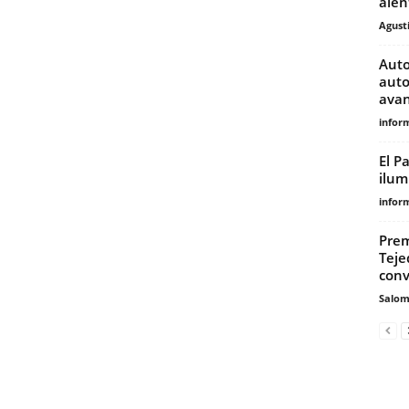
alen
Agust
Auto
auto
avan
infor
El P
ilum
infor
Prem
Teje
conv
Salo