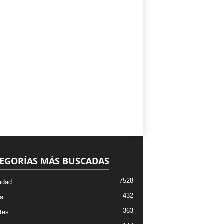
EGORÍAS MÁS BUSCADAS
7528
udad
432
ra
363
tes