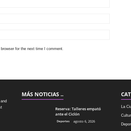
 browser for the next time I comment.
MÁS NOTICIAS ..
CAT
 and
La Ci
st
Reserva: Talleres empató
ante el Ciclón
Cultu
Deportes
agosto 6, 2026
Depor