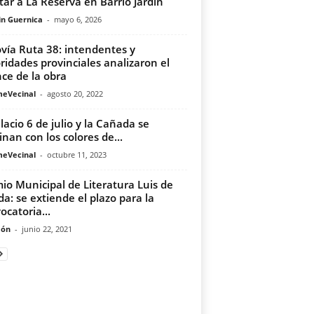
tar a La Reserva en Barrio Jardín
in Guernica
-
mayo 6, 2026
vía Ruta 38: intendentes y
ridades provinciales analizaron el
ce de la obra
meVecinal
-
agosto 20, 2022
alacio 6 de julio y la Cañada se
inan con los colores de...
meVecinal
-
octubre 11, 2023
io Municipal de Literatura Luis de
da: se extiende el plazo para la
ocatoria...
món
-
junio 22, 2021