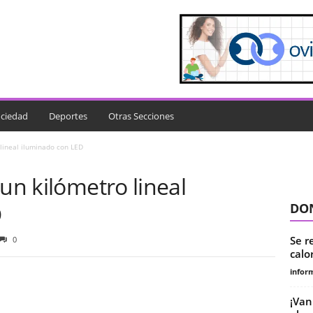
ciedad
Deportes
Otras Secciones
 lineal iluminado con LED
 un kilómetro lineal
D
DON
Se r
0
calo
infor
¡Van